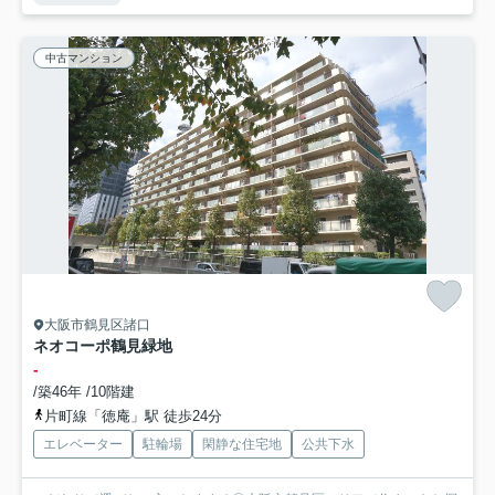
中古マンション
大阪市鶴見区諸口
ネオコーポ鶴見緑地
-
/築46年 /10階建
片町線「徳庵」駅 徒歩24分
エレベーター
駐輪場
閑静な住宅地
公共下水