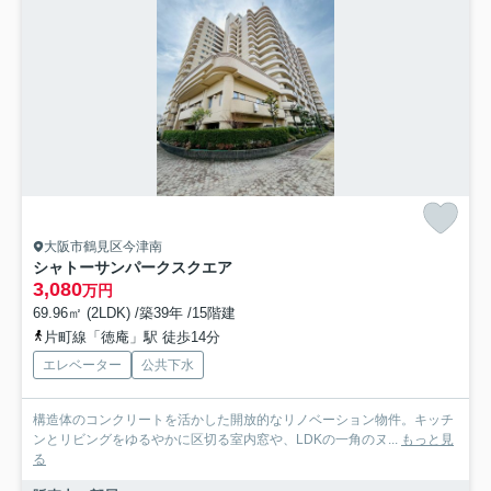
大阪市鶴見区今津南
シャトーサンパークスクエア
3,080
万円
69.96㎡ (2LDK) /築39年 /15階建
片町線「徳庵」駅 徒歩14分
エレベーター
公共下水
構造体のコンクリートを活かした開放的なリノベーション物件。キッチ
ンとリビングをゆるやかに区切る室内窓や、LDKの一角のヌ...
もっと見
る