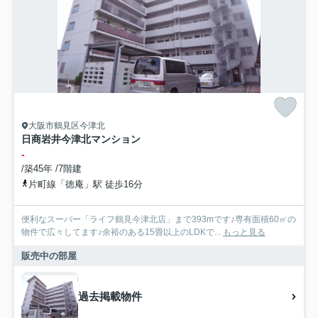
大阪市鶴見区今津北
日商岩井今津北マンション
-
/築45年 /7階建
片町線「徳庵」駅 徒歩16分
便利なスーパー「ライフ鶴見今津北店」まで393mです♪専有面積60㎡の
物件で広々してます♪余裕のある15畳以上のLDKで...
もっと見る
販売中の部屋
過去掲載物件