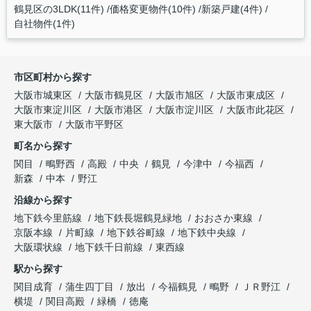
鶴見区の3LDK(11件)
価格変更物件(10件)
新築戸建(4件)
自社物件(1件)
市区町村から探す
大阪市城東区
大阪市鶴見区
大阪市旭区
大阪市東成区
大阪市東淀川区
大阪市港区
大阪市淀川区
大阪市此花区
東大阪市
大阪市平野区
町名から探す
関目
鴫野西
高殿
中央
鶴見
今津中
今福西
新森
中本
野江
沿線から探す
地下鉄今里筋線
地下鉄長堀鶴見緑地
おおさか東線
京阪本線
片町線
地下鉄谷町線
地下鉄中央線
大阪環状線
地下鉄千日前線
東西線
駅から探す
関目成育
蒲生四丁目
放出
今福鶴見
鴫野
ＪＲ野江
横堤
関目高殿
緑橋
徳庵