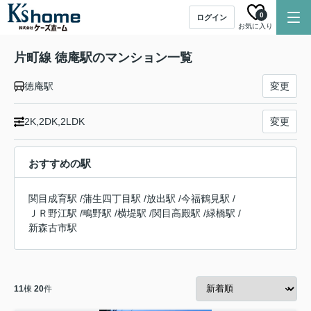
0
ログイン
お気に入り
片町線 徳庵駅のマンション一覧
徳庵駅
変更
2K,2DK,2LDK
変更
おすすめの駅
関目成育駅
/
蒲生四丁目駅
/
放出駅
/
今福鶴見駅
/
ＪＲ野江駅
/
鴫野駅
/
横堤駅
/
関目高殿駅
/
緑橋駅
/
新森古市駅
11
棟
20
件