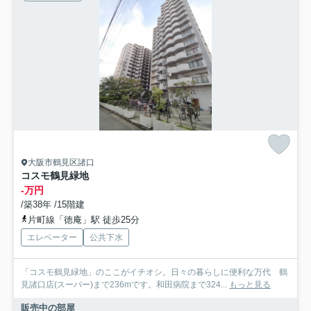
大阪市鶴見区諸口
コスモ鶴見緑地
-万円
/築38年 /15階建
片町線「徳庵」駅 徒歩25分
エレベーター
公共下水
「コスモ鶴見緑地」のここがイチオシ。日々の暮らしに便利な万代 鶴
見諸口店(スーパー)まで236mです。和田病院まで324...
もっと見る
販売中の部屋