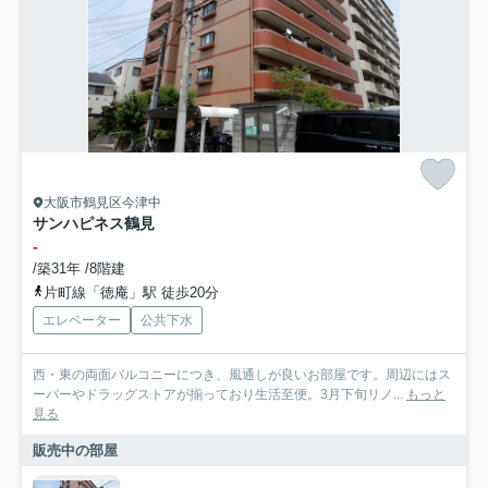
大阪市鶴見区今津中
サンハピネス鶴見
-
/築31年 /8階建
片町線「徳庵」駅 徒歩20分
エレベーター
公共下水
西・東の両面バルコニーにつき、風通しが良いお部屋です。周辺にはス
ーパーやドラッグストアが揃っており生活至便。3月下旬リノ...
もっと
見る
販売中の部屋