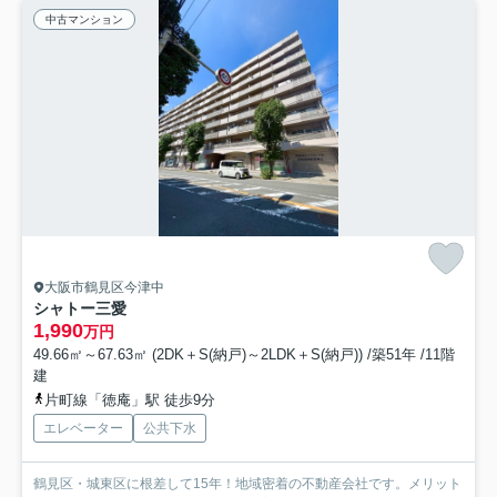
中古マンション
大阪市鶴見区今津中
シャトー三愛
1,990
万円
49.66㎡～67.63㎡ (2DK＋S(納戸)～2LDK＋S(納戸)) /築51年 /11階
建
片町線「徳庵」駅 徒歩9分
エレベーター
公共下水
鶴見区・城東区に根差して15年！地域密着の不動産会社です。メリット