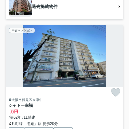
過去掲載物件
中古マンション
大阪市鶴見区今津中
シャトー幸福
-万円
/築52年 /11階建
片町線「徳庵」駅 徒歩20分