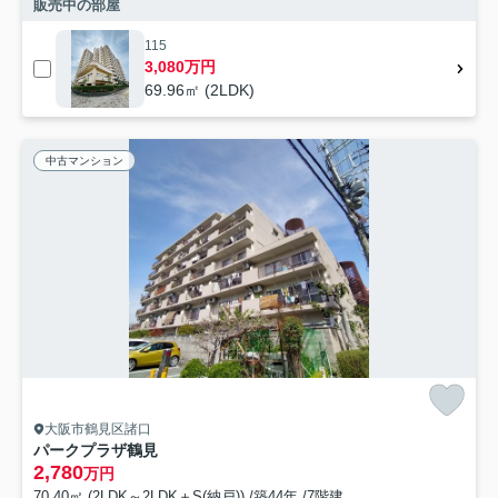
販売中の部屋
115
3,080万円
69.96㎡ (2LDK)
中古マンション
大阪市鶴見区諸口
パークプラザ鶴見
2,780
万円
70.40㎡ (2LDK～2LDK＋S(納戸)) /築44年 /7階建