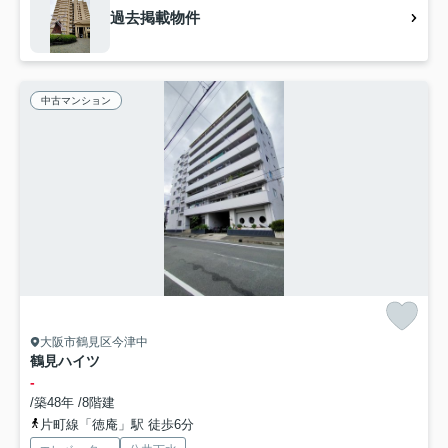
過去掲載物件
中古マンション
大阪市鶴見区今津中
鶴見ハイツ
-
/築48年 /8階建
片町線「徳庵」駅 徒歩6分