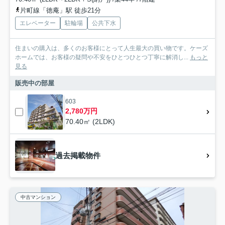
片町線「徳庵」駅 徒歩21分
エレベーター
駐輪場
公共下水
住まいの購入は、多くのお客様にとって人生最大の買い物です。ケーズ
ホームでは、お客様の疑問や不安をひとつひとつ丁寧に解消し...
もっと
見る
販売中の部屋
603
2,780万円
70.40㎡ (2LDK)
過去掲載物件
中古マンション