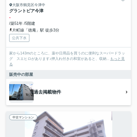
大阪市鶴見区今津中
グラントピア今津
-
/築51年 /5階建
片町線「徳庵」駅 徒歩3分
公共下水
家から143mのところに、薬や日用品を買うのに便利なスーパードラッ
グ スエヒロがあります♪押入れ付きの和室があると、収納...
もっと見
る
販売中の部屋
過去掲載物件
中古マンション