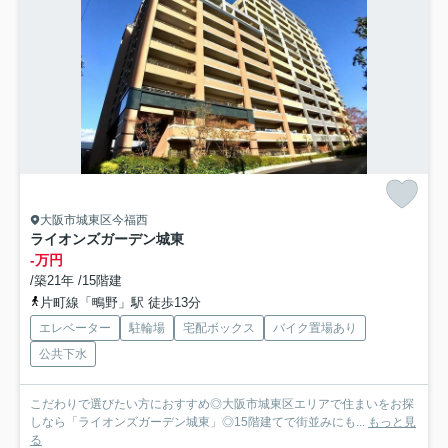
大阪市城東区今福西
ライオンズガーデン城東
-万円
/築21年 /15階建
片町線「鴫野」駅 徒歩13分
エレベーター
駐輪場
宅配ボックス
バイク置場あり
公共下水
こだわりで選びたい方におすすめ◎大阪市城東区エリアで住まいをお探
しなら「ライオンズガーデン城東」◎15階建てで街並みにも...
もっと見
る