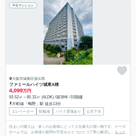
中古マンション
大阪市城東区放出西
ファミールハイツ城東A棟
4,099
万円
93.52㎡～95.32㎡ (4LDK) /築38年 /15階建
片町線「鴫野」駅 徒歩13分
エレベーター
駐輪場
バイク置場あり
公共下水
住まいの購入は、多くのお客様にとって人生最大の買い物です。ケーズ
ホームでは、お客様の疑問や不安をひとつひとつ丁寧に解消し...
もっと