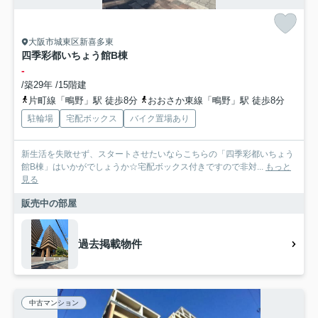
大阪市城東区新喜多東
四季彩都いちょう館B棟
-
/築29年 /15階建
片町線「鴫野」駅 徒歩8分
おおさか東線「鴫野」駅 徒歩8分
駐輪場
宅配ボックス
バイク置場あり
新生活を失敗せず、スタートさせたいならこちらの「四季彩都いちょう
館B棟」はいかがでしょうか☆宅配ボックス付きですので非対...
もっと
見る
販売中の部屋
過去掲載物件
中古マンション