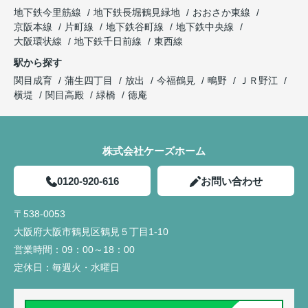
地下鉄今里筋線
地下鉄長堀鶴見緑地
おおさか東線
京阪本線
片町線
地下鉄谷町線
地下鉄中央線
大阪環状線
地下鉄千日前線
東西線
駅から探す
関目成育
蒲生四丁目
放出
今福鶴見
鴫野
ＪＲ野江
横堤
関目高殿
緑橋
徳庵
株式会社ケーズホーム
0120-920-616
お問い合わせ
〒538-0053
大阪府大阪市鶴見区鶴見５丁目1-10
営業時間：
09：00～18：00
定休日：
毎週火・水曜日