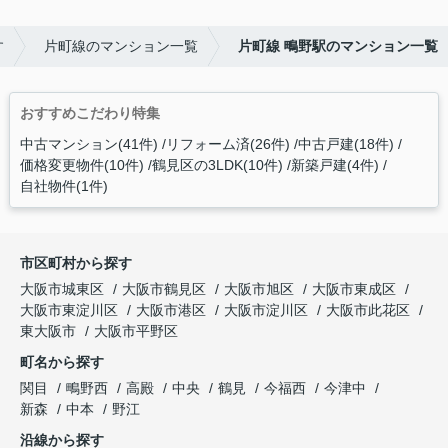
す
片町線のマンション一覧
片町線 鴫野駅のマンション一覧
おすすめこだわり特集
中古マンション(41件)
リフォーム済(26件)
中古戸建(18件)
価格変更物件(10件)
鶴見区の3LDK(10件)
新築戸建(4件)
自社物件(1件)
市区町村から探す
大阪市城東区
大阪市鶴見区
大阪市旭区
大阪市東成区
大阪市東淀川区
大阪市港区
大阪市淀川区
大阪市此花区
東大阪市
大阪市平野区
町名から探す
関目
鴫野西
高殿
中央
鶴見
今福西
今津中
新森
中本
野江
沿線から探す