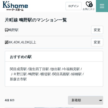
0
ログイン
お気に入り
片町線 鴫野駅のマンション一覧
鴫野駅
変更
4K,4DK,4LDK以上
変更
おすすめの駅
関目成育駅
/
蒲生四丁目駅
/
放出駅
/
今福鶴見駅
/
ＪＲ野江駅
/
鴫野駅
/
横堤駅
/
関目高殿駅
/
緑橋駅
/
新森古市駅
4
棟
6
件