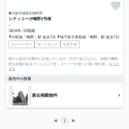
大阪市城東区鴫野西
シティコーポ鴫野2号棟
-
/築34年 /10階建
片町線「鴫野」駅 徒歩7分
地下鉄今里筋線「鴫野」駅 徒歩7分
エレベーター
オートロック
公共下水
駅から徒歩7分圏内に立地しています。中古でありながら、綺麗で機能
的な設備のあるマンションです。スーパーが近いと買い物が楽...
もっと
見る
販売中の部屋
過去掲載物件
1