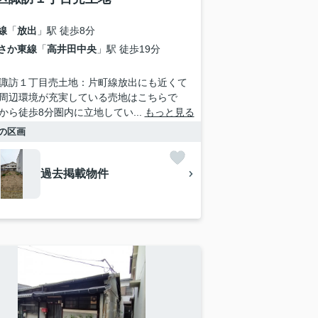
線
「
放出
」駅 徒歩8分
さか東線
「
高井田中央
」駅 徒歩19分
諏訪１丁目売土地：片町線放出にも近くて
周辺環境が充実している売地はこちらで
から徒歩8分圏内に立地してい...
もっと見る
の区画
過去掲載物件