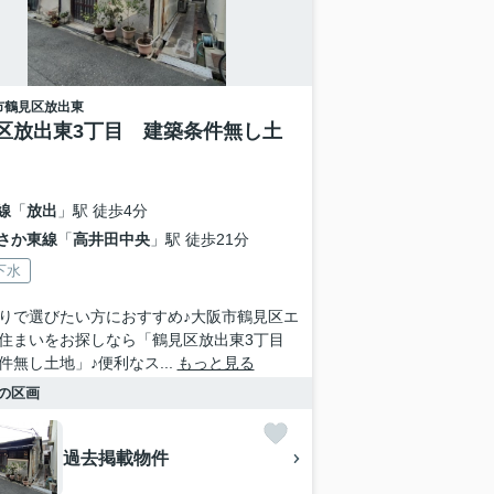
市鶴見区
放出東
区放出東3丁目 建築条件無し土
線
「
放出
」駅 徒歩4分
さか東線
「
高井田中央
」駅 徒歩21分
下水
りで選びたい方におすすめ♪大阪市鶴見区エ
住まいをお探しなら「鶴見区放出東3丁目
件無し土地」♪便利なス...
もっと見る
の区画
過去掲載物件