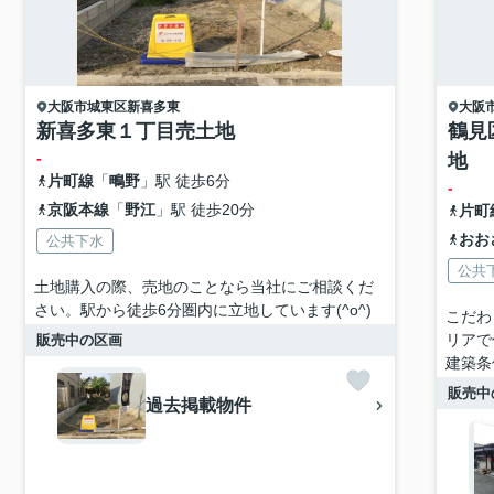
大阪市城東区
新喜多東
大阪
新喜多東１丁目売土地
鶴見
-
地
片町線
「
鴫野
」駅 徒歩6分
-
京阪本線
「
野江
」駅 徒歩20分
片町
おお
公共下水
公共
土地購入の際、売地のことなら当社にご相談くだ
さい。駅から徒歩6分圏内に立地しています(^o^)
こだわ
リアで
販売中の区画
建築条
販売中
過去掲載物件