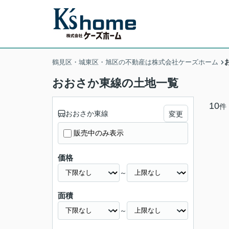
鶴見区・城東区・旭区の不動産は株式会社ケーズホーム
おおさか東線の土地一覧
10
件
おおさか東線
変更
販売中のみ表示
価格
～
面積
～