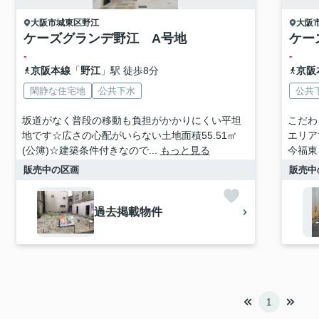
大阪市城東区
野江
大阪
ケーズグランデ野江 A号地
ケー
-
-
京阪本線
「
野江
」駅 徒歩8分
京阪
閑静な住宅地
公共下水
公共
坂道がなく普段の移動も負担がかかりにくい平坦
こだわ
地です☆広さの心配がいらない土地面積55.51㎡
エリア
(公簿)☆建築条件付きなので...
もっと見る
今福東
販売中の区画
販売中
過去掲載物件
1