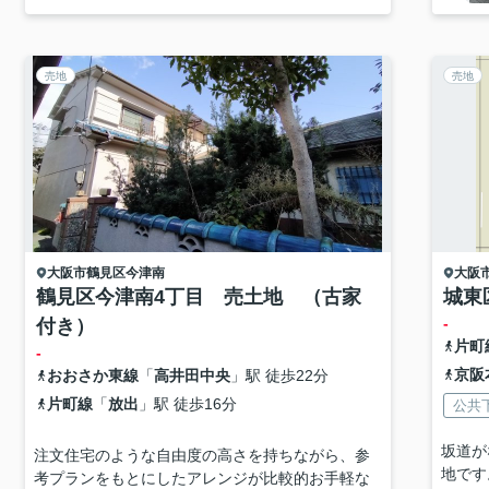
売地
売地
大阪市鶴見区
今津南
大阪
鶴見区今津南4丁目 売土地 （古家
城東
-
付き）
片町
-
京阪
おおさか東線
「
高井田中央
」駅 徒歩22分
片町線
「
放出
」駅 徒歩16分
公共
坂道が
注文住宅のような自由度の高さを持ちながら、参
地です
考プランをもとにしたアレンジが比較的お手軽な