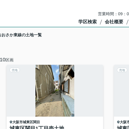
営業時間：09：
学区検索
会社概要
おおさか東線の土地一覧
10
区画
売地
売地
大阪市城東区
関目
大阪
城東区関目1丁目売土地
城東