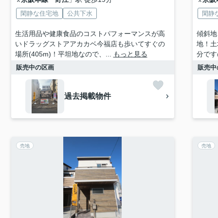
閑静な住宅地
公共下水
閑静
生活用品や健康食品のコストパフォーマンスが高
傾斜地
いドラッグストアアカカベ今福店も歩いてすぐの
地！土
場所(405m)！平坦地なので、...
もっと見る
分です
販売中の区画
販売中
過去掲載物件
売地
売地