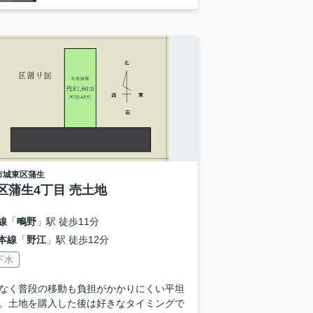
市城東区
蒲生
区蒲生4丁目 売土地
線
「
鴫野
」駅 徒歩11分
本線
「
野江
」駅 徒歩12分
下水
なく普段の移動も負担がかかりにくい平坦
。土地を購入した後は好きなタイミングで