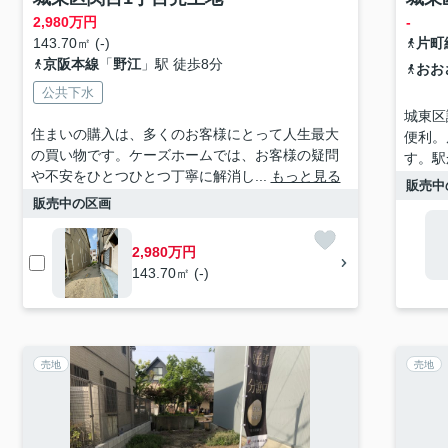
2,980
万円
-
143.70㎡ (-)
片町
京阪本線
「
野江
」駅 徒歩8分
おお
公共下水
城東区
住まいの購入は、多くのお客様にとって人生最大
便利。
の買い物です。ケーズホームでは、お客様の疑問
す。駅
や不安をひとつひとつ丁寧に解消し...
もっと見る
販売中
販売中の区画
2,980万円
143.70㎡ (-)
売地
売地