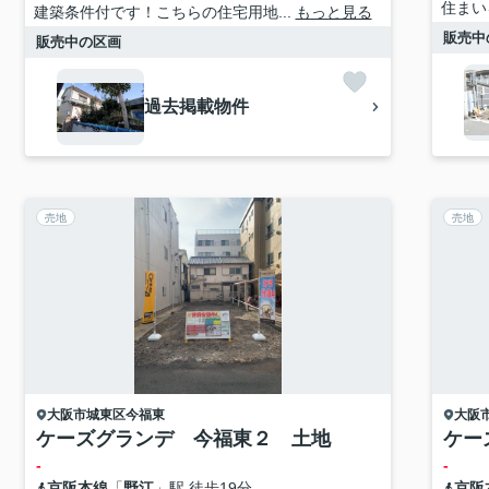
住まい
建築条件付です！こちらの住宅用地...
もっと見る
販売中
販売中の区画
過去掲載物件
売地
売地
大阪市城東区
今福東
大阪
ケーズグランデ 今福東２ 土地
ケー
-
-
京阪本線
「
野江
」駅 徒歩19分
京阪