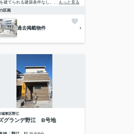
を建てられる建築条件なし。...
もっと見る
の区画
過去掲載物件
市城東区
野江
ズグランデ野江 B号地
本線
「
野江
」駅 徒歩8分