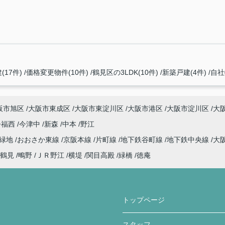
(17件)
価格変更物件(10件)
鶴見区の3LDK(10件)
新築戸建(4件)
自社
阪市旭区
大阪市東成区
大阪市東淀川区
大阪市港区
大阪市淀川区
大
今福西
今津中
新森
中本
野江
見緑地
おおさか東線
京阪本線
片町線
地下鉄谷町線
地下鉄中央線
大
鶴見
鴫野
ＪＲ野江
横堤
関目高殿
緑橋
徳庵
トップページ
スタッフ