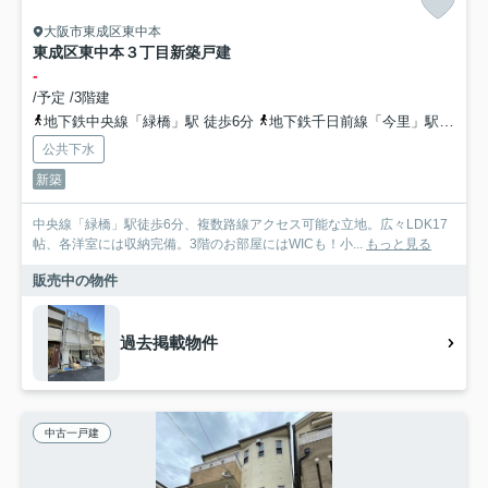
大阪市東成区東中本
東成区東中本３丁目新築戸建
-
/予定 /3階建
地下鉄中央線「緑橋」駅 徒歩6分
地下鉄千日前線「今里」駅 徒歩11分
公共下水
新築
中央線「緑橋」駅徒歩6分、複数路線アクセス可能な立地。広々LDK17
帖、各洋室には収納完備。3階のお部屋にはWICも！小...
もっと見る
販売中の物件
過去掲載物件
中古一戸建