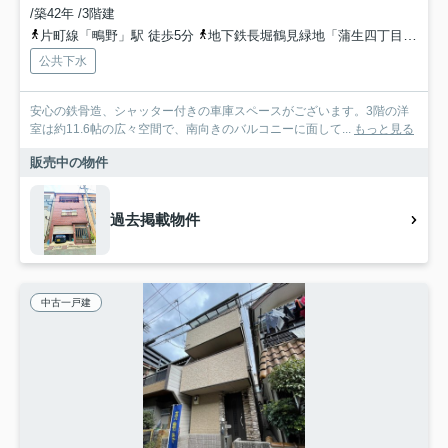
/築42年 /3階建
片町線「鴫野」駅 徒歩5分
地下鉄長堀鶴見緑地「蒲生四丁目」駅 徒歩17分
公共下水
安心の鉄骨造、シャッター付きの車庫スペースがございます。3階の洋
室は約11.6帖の広々空間で、南向きのバルコニーに面して...
もっと見る
販売中の物件
過去掲載物件
中古一戸建