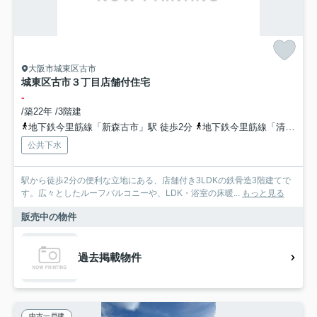
大阪市城東区古市
城東区古市３丁目店舗付住宅
-
/築22年 /3階建
地下鉄今里筋線「新森古市」駅 徒歩2分
地下鉄今里筋線「清水」駅 徒歩14分
公共下水
駅から徒歩2分の便利な立地にある、店舗付き3LDKの鉄骨造3階建てで
す。広々としたルーフバルコニーや、LDK・浴室の床暖...
もっと見る
販売中の物件
過去掲載物件
中古一戸建