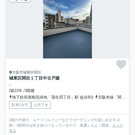
大阪市城東区関目
城東区関目１丁目中古戸建
-
/築22年 /3階建
地下鉄長堀鶴見緑地「蒲生四丁目」駅 徒歩8分
京阪本線「関目」駅 徒歩13分
駐車2台可
公共下水
1階の中庭や、ルーフバルコニーなどでガーデニングが楽しめます♪2
階・3階部分は吹き抜けになっているので、風通しもよく開放...
もっと
見る