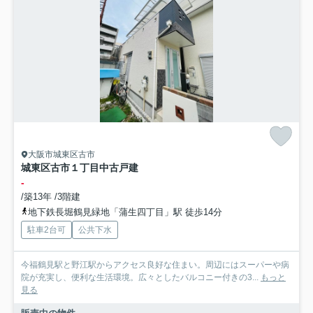
大阪市城東区古市
城東区古市１丁目中古戸建
-
/築13年 /3階建
地下鉄長堀鶴見緑地「蒲生四丁目」駅 徒歩14分
駐車2台可
公共下水
今福鶴見駅と野江駅からアクセス良好な住まい。周辺にはスーパーや病
院が充実し、便利な生活環境。広々としたバルコニー付きの3...
もっと
見る