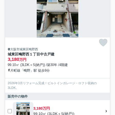
大阪市城東区鴫野西
城東区鴫野西１丁目中古戸建
3,180
万円
99.10㎡ (3LDK＋S(納戸)) /築30年 /4階建
片町線「鴫野」駅 徒歩9分
2026年3月リフォーム完成！ビルトインガレージ・ロフト収納の
3LDK。
販売中の物件
3,180万円
99.10㎡ (3LDK＋S(納戸))