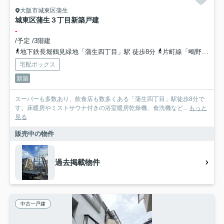
大阪市城東区蒲生
城東区蒲生３丁目新築戸建
-
/予定 /3階建
地下鉄長堀鶴見緑地「蒲生四丁目」駅 徒歩8分
片町線「鴫野」駅 徒歩12分
宅配ボックス
新築
スーパーも多数あり、飲食店も数多くある「蒲生四丁目」駅徒歩8分で
す。床暖房やミストサウナ付きの浴室暖房乾燥機、食洗機など...
もっと
見る
販売中の物件
過去掲載物件
中古一戸建