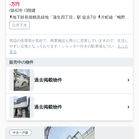
-万円
/築42年 /3階建
地下鉄長堀鶴見緑地「蒲生四丁目」駅 徒歩7分
片町線「鴫野」駅 徒歩9分
公共下水
周辺の住環境が良好で、商業施設も周りに充実していますので、生活し
やすい立地となっております！シャッター付きの駐車場もつい...
もっと
見る
販売中の物件
過去掲載物件
過去掲載物件
中古一戸建