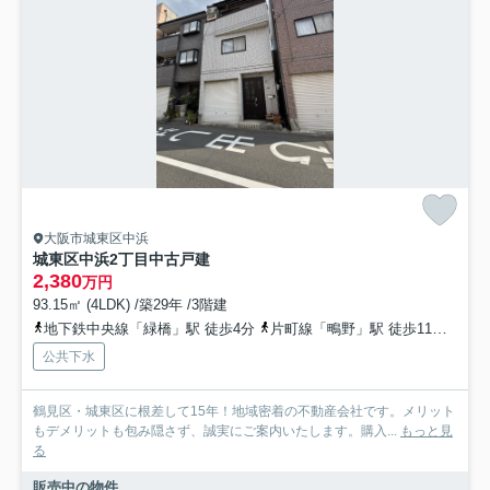
大阪市城東区中浜
城東区中浜2丁目中古戸建
2,380
万円
93.15㎡ (4LDK) /築29年 /3階建
地下鉄中央線「緑橋」駅 徒歩4分
片町線「鴫野」駅 徒歩11分
地下
公共下水
鶴見区・城東区に根差して15年！地域密着の不動産会社です。メリット
もデメリットも包み隠さず、誠実にご案内いたします。購入...
もっと見
る
販売中の物件