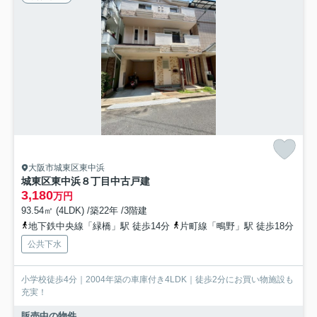
大阪市城東区東中浜
城東区東中浜８丁目中古戸建
3,180
万円
93.54㎡ (4LDK) /築22年 /3階建
地下鉄中央線「緑橋」駅 徒歩14分
片町線「鴫野」駅 徒歩18分
公共下水
小学校徒歩4分｜2004年築の車庫付き4LDK｜徒歩2分にお買い物施設も
充実！
販売中の物件