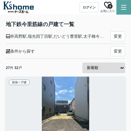
0
ログイン
お気に入り
地下鉄今里筋線の戸建て一覧
井高野駅,瑞光四丁目駅,だいどう豊里駅,太子橋今市駅,清水駅,新森古市駅,関目成育駅,蒲生四丁目駅,鴫野駅,緑橋駅,今里駅
変更
条件から探す
変更
27
件
32
戸
新築一戸建