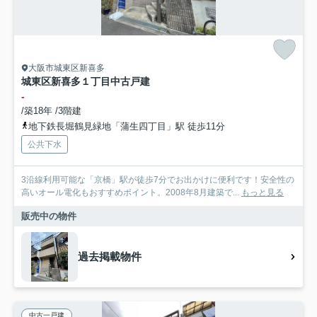
大阪市城東区新喜多
城東区新喜多１丁目中古戸建
-
/築18年 /3階建
地下鉄長堀鶴見緑地「蒲生四丁目」駅 徒歩11分
公共下水
3沿線利用可能な「京橋」駅が徒歩7分でお出かけに便利です！安全性の
高いオール電化もおすすめポイント。2008年8月建築で...
もっと見る
販売中の物件
過去掲載物件
中古一戸建