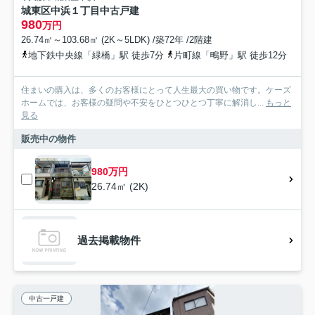
城東区中浜１丁目中古戸建
980
万円
26.74㎡～103.68㎡ (2K～5LDK) /築72年 /2階建
地下鉄中央線「緑橋」駅 徒歩7分
片町線「鴫野」駅 徒歩12分
住まいの購入は、多くのお客様にとって人生最大の買い物です。ケーズ
ホームでは、お客様の疑問や不安をひとつひとつ丁寧に解消し...
もっと
見る
販売中の物件
980万円
26.74㎡ (2K)
過去掲載物件
中古一戸建