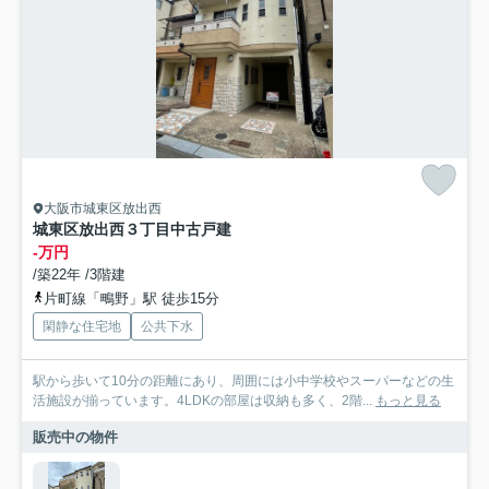
大阪市城東区放出西
城東区放出西３丁目中古戸建
-万円
/築22年 /3階建
片町線「鴫野」駅 徒歩15分
閑静な住宅地
公共下水
駅から歩いて10分の距離にあり、周囲には小中学校やスーパーなどの生
活施設が揃っています。4LDKの部屋は収納も多く、2階...
もっと見る
販売中の物件