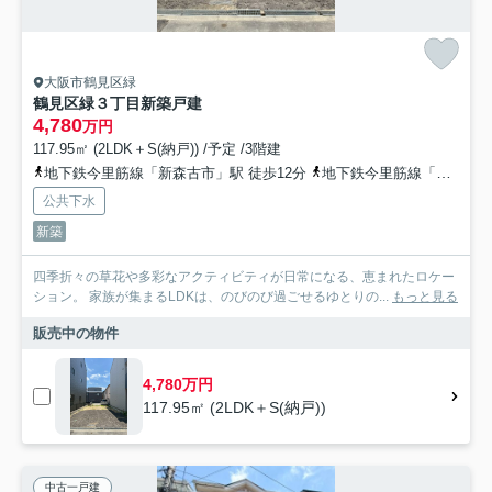
大阪市鶴見区緑
鶴見区緑３丁目新築戸建
4,780
万円
117.95㎡ (2LDK＋S(納戸)) /予定 /3階建
地下鉄今里筋線「新森古市」駅 徒歩12分
地下鉄今里筋線「清水」駅 徒歩15分
公共下水
新築
四季折々の草花や多彩なアクティビティが日常になる、恵まれたロケー
ション。 家族が集まるLDKは、のびのび過ごせるゆとりの...
もっと見る
販売中の物件
4,780万円
117.95㎡ (2LDK＋S(納戸))
中古一戸建