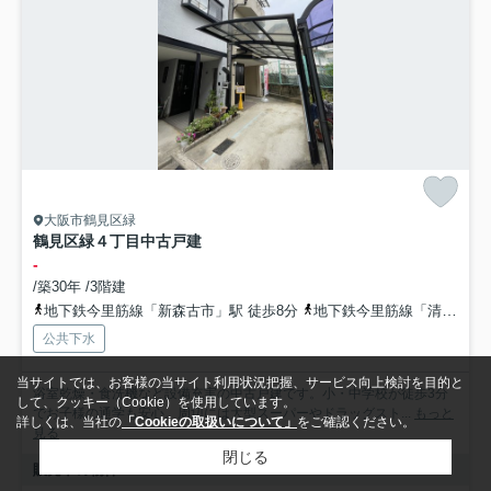
大阪市鶴見区緑
鶴見区緑４丁目中古戸建
-
/築30年 /3階建
地下鉄今里筋線「新森古市」駅 徒歩8分
地下鉄今里筋線「清水」駅 徒歩9分
公共下水
当サイトでは、お客様の当サイト利用状況把握、サービス向上検討を目的と
浴室乾燥・食洗機など設備充実の中古戸建です。小・中学校が徒歩3分
して、クッキー（Cookie）を使用しています。
でお子様の通学も安心。周辺には大型スーパーやドラッグスト...
もっと
詳しくは、当社の
「Cookieの取扱いについて」
をご確認ください。
見る
閉じる
販売中の物件