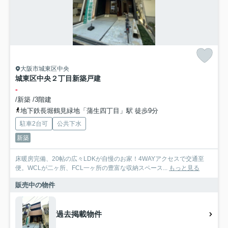
大阪市城東区中央
城東区中央２丁目新築戸建
-
/新築 /3階建
地下鉄長堀鶴見緑地「蒲生四丁目」駅 徒歩9分
駐車2台可
公共下水
新築
床暖房完備、20帖の広々LDKが自慢のお家！4WAYアクセスで交通至
便。WCLが二ヶ所、FCL一ヶ所の豊富な収納スペース...
もっと見る
販売中の物件
過去掲載物件