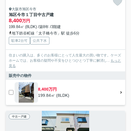
大阪市旭区今市
旭区今市１丁目中古戸建
8,400
万円
199.84㎡ (8LDK) /築8年 /3階建
地下鉄谷町線「太子橋今市」駅 徒歩6分
駐車2台可
公共下水
住まいの購入は、多くのお客様にとって人生最大の買い物です。ケーズ
ホームでは、お客様の疑問や不安をひとつひとつ丁寧に解消し...
もっと
見る
販売中の物件
8,400万円
199.84㎡ (8LDK)
中古一戸建