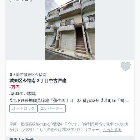
大阪市城東区今福南
城東区今福南２丁目中古戸建
-万円
/築33年 /3階建
地下鉄長堀鶴見緑地「蒲生四丁目」駅 徒歩12分
片町線「鴫野」駅 徒歩15分
オートロック
エレベーター
車庫・屋根裏収納のある3階建4LDKです。2線利用可能で電車でのお出
かけにも便利！こちらの物件は2023年5月にリフォー...
もっと見る