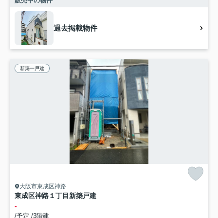
販売中の物件
過去掲載物件
新築一戸建
大阪市東成区神路
東成区神路１丁目新築戸建
-
/予定 /3階建