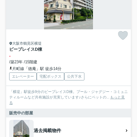
大阪市鶴見区横堤
ビープレイスD棟
-
/築23年 /15階建
片町線「徳庵」駅 徒歩14分
エレベーター
宅配ボックス
公共下水
「横堤」駅徒歩9分のビープレイスD棟。プール・ジャグジー・コミュニ
ティルームなど共有施設が充実しています♪さらにペットの...
もっと見
る
販売中の部屋
過去掲載物件