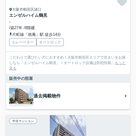
大阪市鶴見区諸口
エンゼルハイム鶴見
-
/築27年 /8階建
片町線「徳庵」駅 徒歩14分
エレベーター
オートロック
こだわりで選びたい方におすすめ！大阪市鶴見区エリアで住まいをお探
しなら「エンゼルハイム鶴見」！オートロック設備は防犯性能...
もっと
見る
販売中の部屋
過去掲載物件
中古マンション