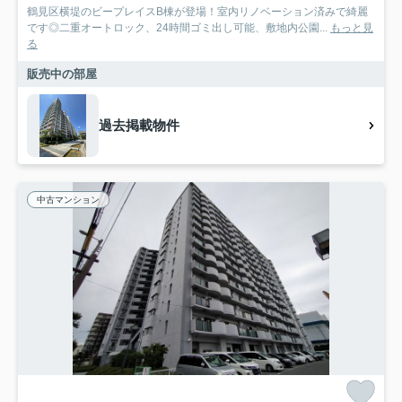
鶴見区横堤のビープレイスB棟が登場！室内リノベーション済みで綺麗
です◎二重オートロック、24時間ゴミ出し可能、敷地内公園...
もっと見
る
販売中の部屋
過去掲載物件
中古マンション