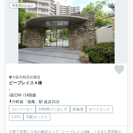
中古マンション
大阪市鶴見区横堤
ビープレイスＡ棟
-
/築23年 /14階建
片町線「徳庵」駅 徒歩21分
エレベーター
24時間ゴミ出し可
駐輪場
オートロック
CATV
宅配ボックス
子育て世帯に人気の横堤エリア「ビープレイスA棟」！大きな専用庭が