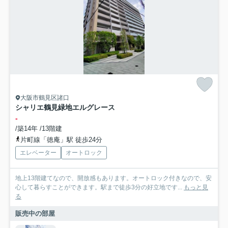
大阪市鶴見区諸口
シャリエ鶴見緑地エルグレース
-
/築14年 /13階建
片町線「徳庵」駅 徒歩24分
エレベーター
オートロック
地上13階建てなので、開放感もあります。オートロック付きなので、安
心して暮らすことができます。駅まで徒歩3分の好立地です...
もっと見
る
販売中の部屋