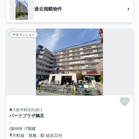
過去掲載物件
中古マンション
大阪市鶴見区諸口
パークプラザ鶴見
-
/築44年 /7階建
片町線「徳庵」駅 徒歩22分