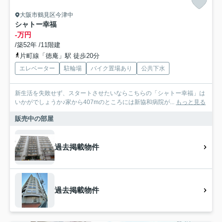
大阪市鶴見区今津中
シャトー幸福
-万円
/築52年 /11階建
片町線「徳庵」駅 徒歩20分
エレベーター
駐輪場
バイク置場あり
公共下水
新生活を失敗せず、スタートさせたいならこちらの「シャトー幸福」は
いかがでしょうか♪家から407mのところには新協和病院が...
もっと見る
販売中の部屋
過去掲載物件
過去掲載物件