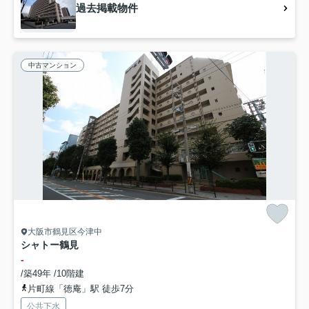
過去掲載物件
中古マンション
大阪市鶴見区今津中
シャトー鶴見
-
/築49年 /10階建
片町線「徳庵」駅 徒歩7分
公共下水