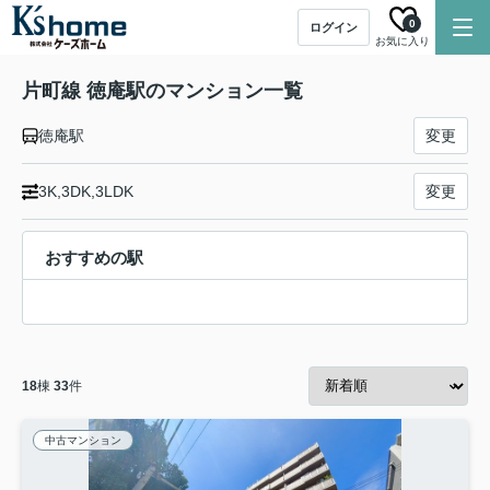
0
ログイン
お気に入り
片町線 徳庵駅のマンション一覧
徳庵駅
変更
3K,3DK,3LDK
変更
おすすめの駅
18
棟
33
件
中古マンション