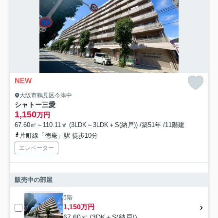
NEW
大阪市鶴見区今津中
シャトー三愛
1,150
万円
67.60㎡～110.11㎡ (3LDK～3LDK＋S(納戸)) /築51年 /11階建
片町線「徳庵」駅 徒歩10分
エレベーター
販売中の部屋
5階
1,150万円
67.60㎡ (3DK＋S(納戸))