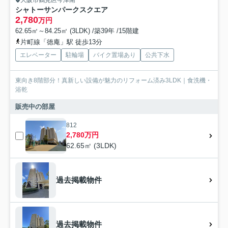
大阪市鶴見区今津南
シャトーサンパークスクエア
2,780
万円
62.65㎡～84.25㎡ (3LDK) /築39年 /15階建
片町線「徳庵」駅 徒歩13分
エレベーター
駐輪場
バイク置場あり
公共下水
東向き8階部分！真新しい設備が魅力のリフォーム済み3LDK｜食洗機・
浴乾
販売中の部屋
812
2,780万円
62.65㎡ (3LDK)
過去掲載物件
過去掲載物件