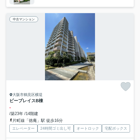
中古マンション
大阪市鶴見区横堤
ビープレイスB棟
-
/築23年 /14階建
片町線「徳庵」駅 徒歩16分
エレベーター
24時間ゴミ出し可
オートロック
宅配ボックス