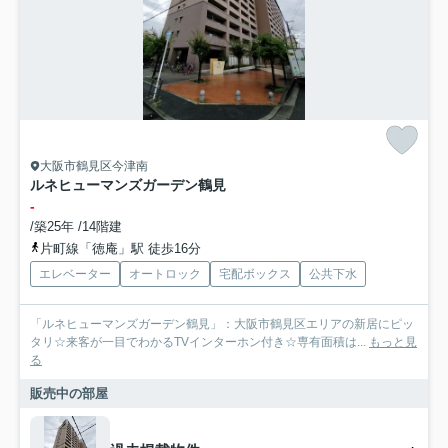
大阪市鶴見区今津南
ルネヒューマンズガーデン鶴見
-
/築25年 /14階建
片町線「徳庵」駅 徒歩16分
エレベーター
オートロック
宅配ボックス
公共下水
「ルネヒューマンズガーデン鶴見」：大阪市鶴見区エリアの新居にピッ
タリ☆来客が一目でわかるTVインターホン付き☆専有面積は...
もっと見
る
販売中の部屋