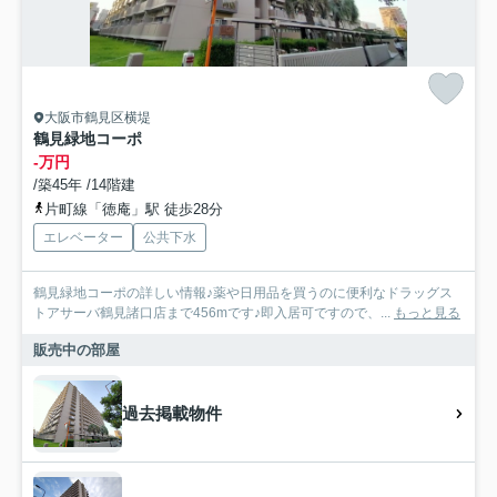
大阪市鶴見区横堤
鶴見緑地コーポ
-万円
/築45年 /14階建
片町線「徳庵」駅 徒歩28分
エレベーター
公共下水
鶴見緑地コーポの詳しい情報♪薬や日用品を買うのに便利なドラッグス
トアサーバ鶴見諸口店まで456mです♪即入居可ですので、...
もっと見る
販売中の部屋
過去掲載物件