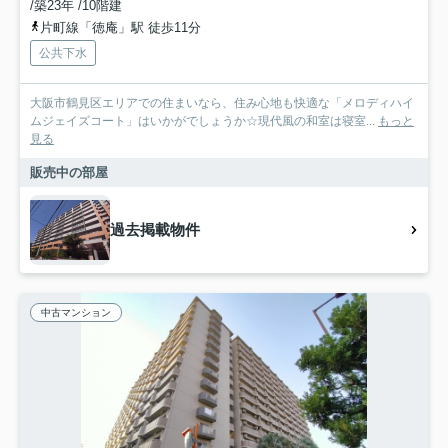
/築23年 /10階建
片町線「徳庵」駅 徒歩11分
公共下水
大阪市鶴見区エリアでの住まいなら、住み心地も快適な「メロディハイ
ムジェイズコート」はいかがでしょうか☆現代風の和室は寝室...
もっと
見る
販売中の部屋
過去掲載物件
中古マンション