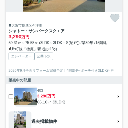
大阪市鶴見区今津南
シャトー・サンパークスクエア
3,290
万円
59.31㎡～75.58㎡ (3LDK～3LDK＋S(納戸)) /築39年 /15階建
片町線「徳庵」駅 徒歩13分
エレベーター
公共下水
2026年9月全面リフォーム完成予定！4階部分×ポーチ付き3LDK住戸
販売中の部屋
403
3,290万円
66.10㎡ (3LDK)
過去掲載物件