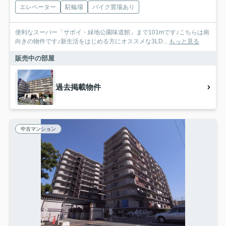
エレベーター
駐輪場
バイク置場あり
便利なスーパー「サボイ・緑地公園味道館」まで101mです♪こちらは南
向きの物件です♪新生活をはじめる方にオススメな3LD...
もっと見る
販売中の部屋
過去掲載物件
中古マンション