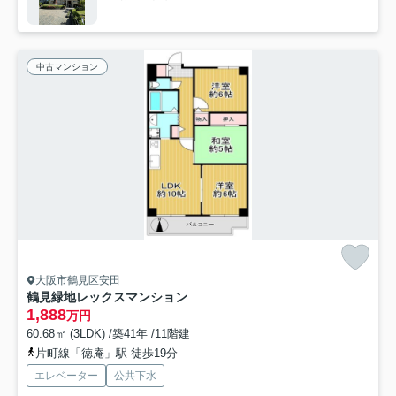
中古マンション
大阪市鶴見区安田
鶴見緑地レックスマンション
1,888
万円
60.68㎡ (3LDK) /築41年 /11階建
片町線「徳庵」駅 徒歩19分
エレベーター
公共下水