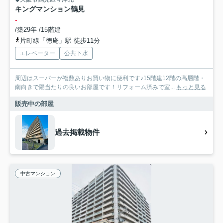
キングマンション鶴見
-
/築29年 /15階建
片町線「徳庵」駅 徒歩11分
エレベーター
公共下水
周辺はスーパーが複数ありお買い物に便利です♪15階建12階の高層階・
南向きで陽当たりの良いお部屋です！リフォーム済みで室...
もっと見る
販売中の部屋
過去掲載物件
中古マンション