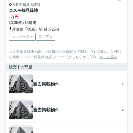
大阪市鶴見区諸口
コスモ鶴見緑地
-万円
/築38年 /15階建
片町線「徳庵」駅 徒歩25分
エレベーター
公共下水
コスモ鶴見緑地の詳しい情報◎和田病院まで338mです◎暮らしに便利
な業務スーパー鶴見緑地店(スーパー)がこちらから333...
もっと見る
販売中の部屋
過去掲載物件
過去掲載物件