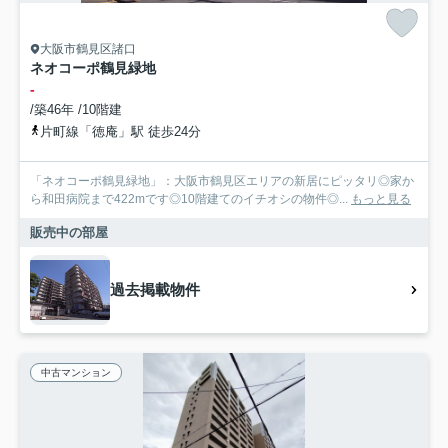
大阪市鶴見区諸口
ネオコーポ鶴見緑地
-
/築46年 /10階建
片町線「徳庵」駅 徒歩24分
「ネオコーポ鶴見緑地」：大阪市鶴見区エリアの新居にピッタリ◎家か
ら和田病院まで422mです◎10階建てのイチオシの物件◎...
もっと見る
販売中の部屋
過去掲載物件
中古マンション