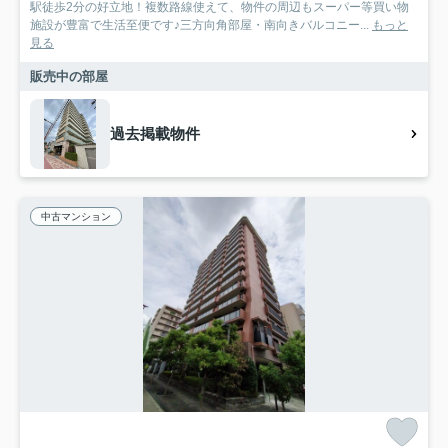
駅徒歩2分の好立地！複数路線使えて、物件の周辺もスーパー等買い物
施設が豊富で生活至便です♪三方向角部屋・南向きバルコニー...
もっと
見る
販売中の部屋
過去掲載物件
中古マンション