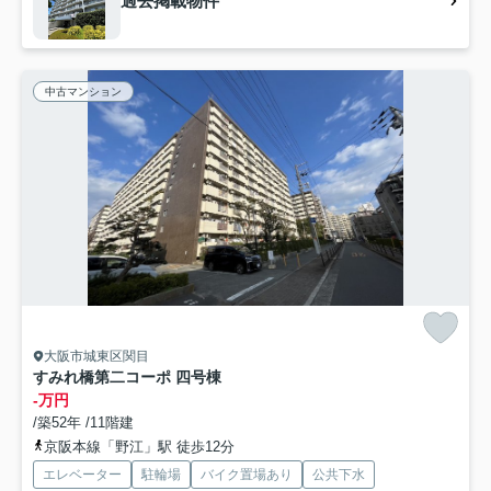
過去掲載物件
中古マンション
大阪市城東区関目
すみれ橋第二コーポ 四号棟
-万円
/築52年 /11階建
京阪本線「野江」駅 徒歩12分
エレベーター
駐輪場
バイク置場あり
公共下水