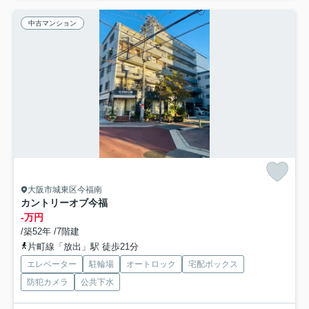
中古マンション
大阪市城東区今福南
カントリーオブ今福
-万円
/築52年 /7階建
片町線「放出」駅 徒歩21分
エレベーター
駐輪場
オートロック
宅配ボックス
防犯カメラ
公共下水