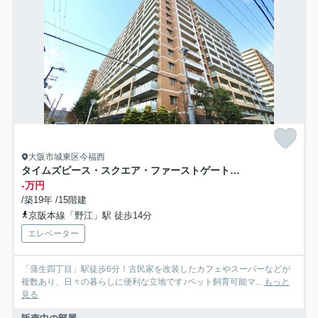
大阪市城東区今福西
タイムズピース・スクエア・ファーストゲートシティ
-万円
/築19年 /15階建
京阪本線「野江」駅 徒歩14分
エレベーター
「蒲生四丁目」駅徒歩6分！古民家を改装したカフェやスーパーなどが
複数あり、日々の暮らしに便利な立地です♪ペット飼育可能マ...
もっと
見る