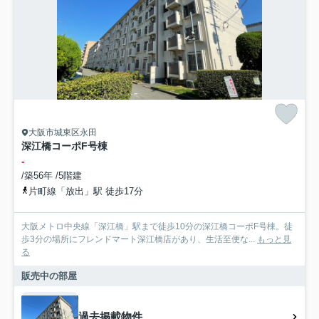
大阪市城東区永田
深江橋コーポF号棟
-
/築56年 /5階建
片町線「放出」駅 徒歩17分
大阪メトロ中央線「深江橋」駅まで徒歩10分の深江橋コーポF号棟。徒
歩3分の場所にフレンドマート深江橋店があり、生活至便な...
もっと見
る
販売中の部屋
過去掲載物件