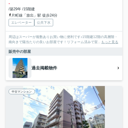
-
/築29年 /15階建
片町線「放出」駅 徒歩24分
エレベーター
公共下水
周辺はスーパーが複数ありお買い物に便利です♪15階建12階の高層階・
南向きで陽当たりの良いお部屋です！リフォーム済みで室...
もっと見る
販売中の部屋
過去掲載物件
中古マンション