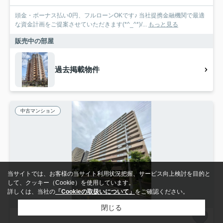
頭金・ボーナス払い0円、フルローンOKです♪ 当社提携金融機関で最適
な資金計画をご提案させていただきます(*^_^*)/...
もっと見る
販売中の部屋
過去掲載物件
中古マンション
当サイトでは、お客様の当サイト利用状況把握、サービス向上検討を目的と
して、クッキー（Cookie）を使用しています。
詳しくは、当社の
「Cookieの取扱いについて」
をご確認ください。
閉じる