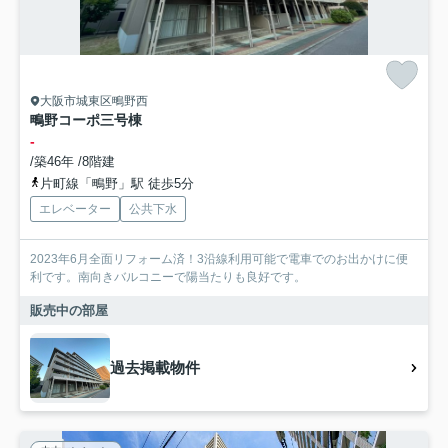
大阪市城東区鴫野西
鴫野コーポ三号棟
-
/築46年 /8階建
片町線「鴫野」駅 徒歩5分
エレベーター
公共下水
2023年6月全面リフォーム済！3沿線利用可能で電車でのお出かけに便
利です。南向きバルコニーで陽当たりも良好です。
販売中の部屋
過去掲載物件