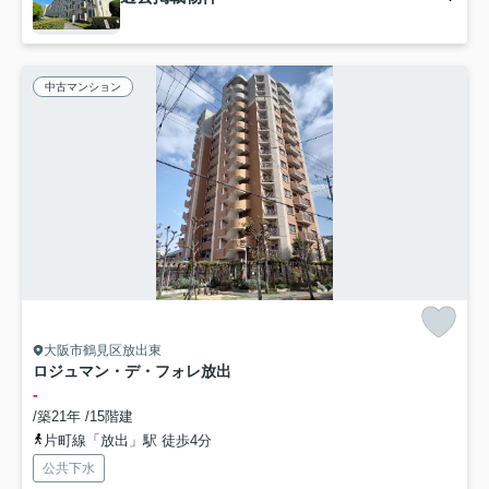
中古マンション
大阪市鶴見区放出東
ロジュマン・デ・フォレ放出
-
/築21年 /15階建
片町線「放出」駅 徒歩4分
公共下水