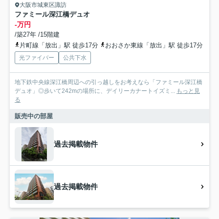
大阪市城東区諏訪
ファミール深江橋デュオ
-万円
/築27年 /15階建
片町線「放出」駅 徒歩17分
おおさか東線「放出」駅 徒歩17分
光ファイバー
公共下水
地下鉄中央線深江橋周辺への引っ越しをお考えなら「ファミール深江橋
デュオ」◎歩いて242mの場所に、デイリーカナートイズミ...
もっと見
る
販売中の部屋
過去掲載物件
過去掲載物件