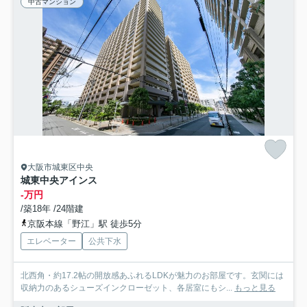
中古マンション
大阪市城東区中央
城東中央アインス
-万円
/築18年 /24階建
京阪本線「野江」駅 徒歩5分
エレベーター
公共下水
北西角・約17.2帖の開放感あふれるLDKが魅力のお部屋です。玄関には
収納力のあるシューズインクローゼット、各居室にもシ...
もっと見る