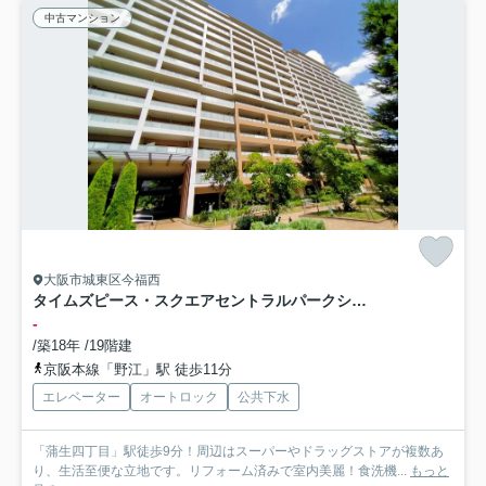
中古マンション
大阪市城東区今福西
タイムズピース・スクエアセントラルパークシティ
-
/築18年 /19階建
京阪本線「野江」駅 徒歩11分
エレベーター
オートロック
公共下水
「蒲生四丁目」駅徒歩9分！周辺はスーパーやドラッグストアが複数あ
り、生活至便な立地です。リフォーム済みで室内美麗！食洗機...
もっと