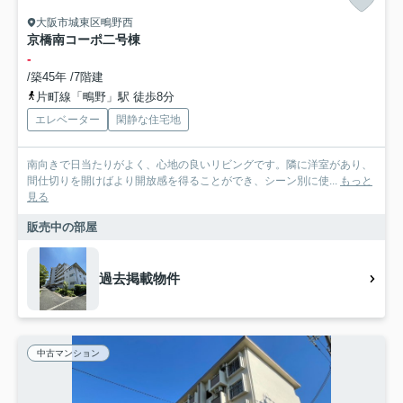
大阪市城東区鴫野西
京橋南コーポ二号棟
-
/築45年 /7階建
片町線「鴫野」駅 徒歩8分
エレベーター
閑静な住宅地
南向きで日当たりがよく、心地の良いリビングです。隣に洋室があり、
間仕切りを開けばより開放感を得ることができ、シーン別に使...
もっと
見る
販売中の部屋
過去掲載物件
中古マンション