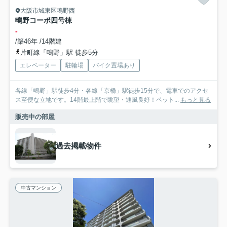
大阪市城東区鴫野西
鴫野コーポ四号棟
-
/築46年 /14階建
片町線「鴫野」駅 徒歩5分
エレベーター
駐輪場
バイク置場あり
各線「鴫野」駅徒歩4分・各線「京橋」駅徒歩15分で、電車でのアクセ
ス至便な立地です。14階最上階で眺望・通風良好！ペット...
もっと見る
販売中の部屋
過去掲載物件
中古マンション