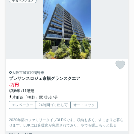
中古マンション
大阪市城東区鴫野東
プレサンスロジェ京橋グランスクエア
-万円
/築6年 /11階建
片町線「鴫野」駅 徒歩7分
エレベーター
24時間ゴミ出し可
オートロック
2020年築のファミリータイプ3LDKです。収納も多く、すっきりと暮ら
せます。LDKには床暖房が完備されており、冬でも暖...
もっと見る