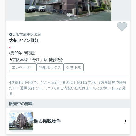
大阪市城東区成育
大拓メゾン野江
-
/築29年 /8階建
京阪本線「野江」駅 徒歩2分
エレベーター
宅配ボックス
公共下水
4路線利用可能で、どこへ出かけるのにも便利な立地。3方角部屋で陽当
たり・通風良好です。いつでもご内覧いただけますのでお気...
もっと見
る
販売中の部屋
過去掲載物件