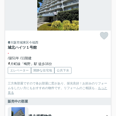
大阪市城東区今福西
城北ハイツ１号館
-
/築51年 /11階建
片町線「鴫野」駅 徒歩16分
エレベーター
閑静な住宅地
公共下水
三方角部屋ですので各お部屋に窓があり、採光良好！お好みのリフォー
ムをしたい方にもおすすめの物件です。リフォームのご相談も...
もっと
見る
販売中の部屋