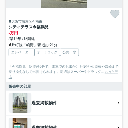
大阪市城東区今福東
シティテラス今福鶴見
-万円
/築12年 /15階建
片町線「鴫野」駅 徒歩21分
エレベーター
オートロック
公共下水
「今福鶴見」駅徒歩5分で、電車でのお出かけも便利♪心斎橋や京橋まで
乗り換えなしで出掛けられます。周辺はスーパーやドラッグ...
もっと見
る
販売中の部屋
過去掲載物件
過去掲載物件