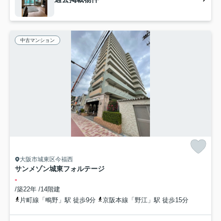
中古マンション
大阪市城東区今福西
サンメゾン城東フォルテージ
-
/築22年 /14階建
片町線「鴫野」駅 徒歩9分
京阪本線「野江」駅 徒歩15分