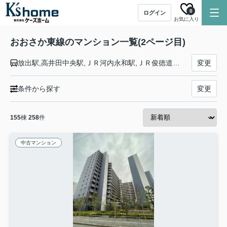
0
ログイン
お気に入り
おおさか東線のマンション一覧(2ページ目)
放出駅,高井田中央駅,ＪＲ河内永和駅,ＪＲ俊徳道駅,ＪＲ長瀬駅,衣摺加美北駅,新加美駅,久宝寺駅,大阪駅,新大阪駅,南吹田駅,ＪＲ淡路駅,城北公園通駅,ＪＲ野江駅,鴫野駅
変更
条件から探す
変更
155
棟
258
件
中古マンション