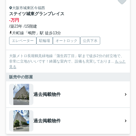
大阪市城東区今福西
ステイツ城東グランプレイス
-万円
/築23年 /15階建
片町線「鴫野」駅 徒歩13分
エレベーター
駐輪場
オートロック
公共下水
大阪メトロ長堀鶴見緑地線「蒲生四丁目」駅まで徒歩2分の好立地で、
非常に立地がいいです！綺麗な室内で、設備も充実しておりま...
もっと
見る
販売中の部屋
過去掲載物件
過去掲載物件