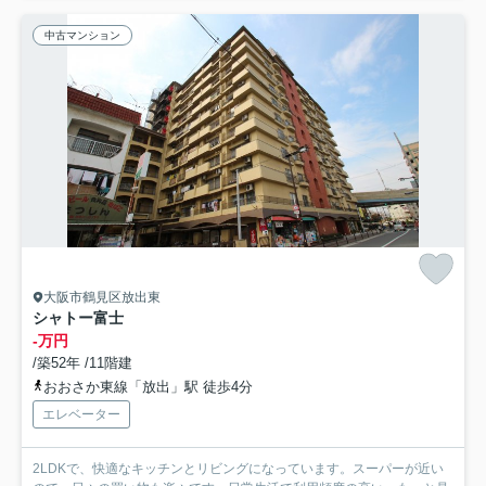
中古マンション
大阪市鶴見区放出東
シャトー富士
-万円
/築52年 /11階建
おおさか東線「放出」駅 徒歩4分
エレベーター
2LDKで、快適なキッチンとリビングになっています。スーパーが近い