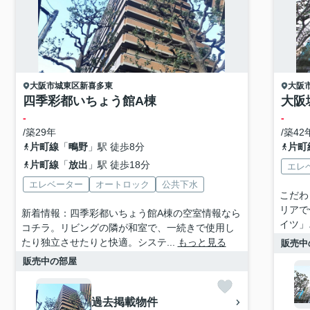
大阪市城東区
新喜多東
大阪
四季彩都いちょう館A棟
大阪
-
-
/築29年
/築42
片町線
「
鴫野
」駅 徒歩8分
片町
片町線
「
放出
」駅 徒歩18分
エレ
エレベーター
オートロック
公共下水
こだわ
リアで
新着情報：四季彩都いちょう館A棟の空室情報なら
イツ」
コチラ。リビングの隣が和室で、一続きで使用し
たり独立させたりと快適。システ...
もっと見る
販売中
販売中の部屋
過去掲載物件