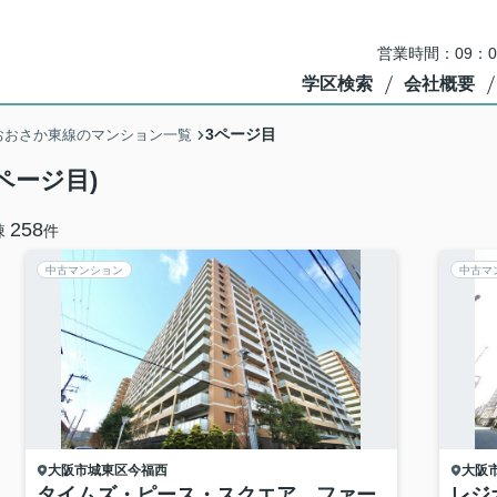
営業時間：09：
学区検索
会社概要
3ページ目
おおさか東線のマンション一覧
ページ目)
258
棟
件
中古マンション
中古マ
大阪市城東区
今福西
大阪
タイムズ・ピース・スクエア ファー
レジ