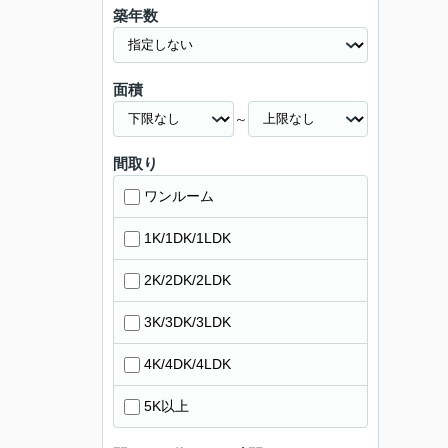
築年数
面積
～
間取り
ワンルーム
1K/1DK/1LDK
2K/2DK/2LDK
3K/3DK/3LDK
4K/4DK/4LDK
5K以上