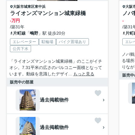
大阪市城東区
東中浜
大阪
ライオンズマンション城東緑橋
ノバ
-万円
-
/築31年
/築31
片町線
「
鴫野
」駅 徒歩20分
片町
エレベーター
駐輪場
バイク置場あり
エレ
公共下水
ノバ鶴
る場所
「ライオンズマンション城東緑橋」のここがイチ
りなが
オシ。7.31平米の広さのバルコニー面積となって
います。動線を意識したデザイ...
もっと見る
販売中
販売中の部屋
過去掲載物件
過去掲載物件