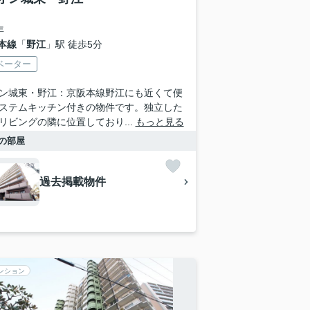
年
本線
「
野江
」駅 徒歩5分
ベーター
ン城東・野江：京阪本線野江にも近くて便
ステムキッチン付きの物件です。独立した
リビングの隣に位置しており...
もっと見る
の部屋
過去掲載物件
ンション