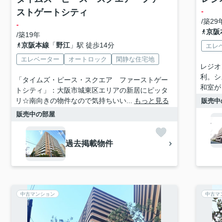
-
ストゲートシティ
/築29
-
京阪
/築19年
京阪本線
「
野江
」駅 徒歩14分
エレ
エレベーター
オートロック
閑静な住宅地
レジオ
利。シ
「タイムズ・ピース・スクエア ファーストゲー
和室が
トシティ」：大阪市城東区エリアの新居にピッタ
リ☆南向きの物件なので気持ちいい...
もっと見る
販売中
販売中の部屋
過去掲載物件
中古マンション
中古マ