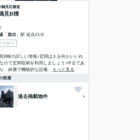
市鶴見区
横堤
鶴見B棟
年
線
「
放出
」駅 徒歩21分
ベーター
見B棟の詳しい情報♪玄関は人を向かいいれ
なので玄関収納を利用しましょう♪中古であ
ら、綺麗で機能的な設備...
もっと見る
の部屋
過去掲載物件