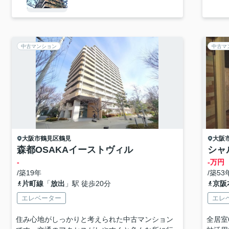
中古マンション
中古マ
大阪市鶴見区
鶴見
大阪
森都OSAKAイーストヴィル
シャ
-
-万円
/築19年
/築53
片町線
「
放出
」駅 徒歩20分
京阪
エレベーター
エレ
住み心地がしっかりと考えられた中古マンション
全居室