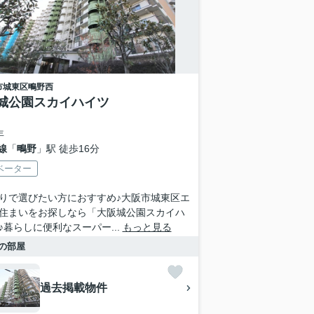
市城東区
鴫野西
城公園スカイハイツ
年
線
「
鴫野
」駅 徒歩16分
ベーター
りで選びたい方におすすめ♪大阪市城東区エ
住まいをお探しなら「大阪城公園スカイハ
♪暮らしに便利なスーパー...
もっと見る
の部屋
過去掲載物件