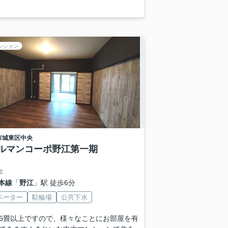
ンション
市城東区
中央
ルマンコーポ野江第一期
年
本線
「
野江
」駅 徒歩6分
ベーター
駐輪場
公共下水
6畳以上ですので、様々なことにお部屋を有