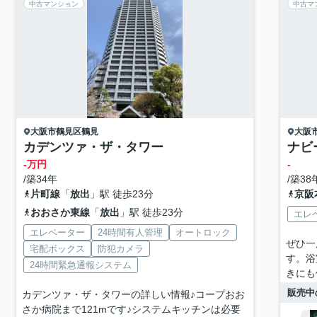
中古マンション
中古マ
大阪市鶴見区
鶴見
大阪
カデンツァ・ザ・タワー
ナビ
-万円
-
/築34年
/築38
片町線
「
放出
」駅 徒歩23分
京阪
おおさか東線
「
放出
」駅 徒歩23分
エレ
エレベーター
24時間有人管理
オートロック
ぜひ一
宅配ボックス
防犯カメラ
す。浴
24時間緊急通報システム
きにも
販売中
カデンツァ・ザ・タワーの詳しい情報♪コープおお
さか病院まで121mです♪システムキッチンは必要