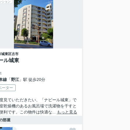
ンション
市城東区
古市
ール城東
年
本線
「
野江
」駅 徒歩20分
ベーター
度見ていただきたい、「ナビール城東」で
室乾燥機のあるお風呂場で洗濯物を干すと
便利です。この物件は快適な...
もっと見る
の部屋