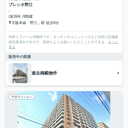
プレシオ野江
-
/築39年 /9階建
京阪本線「野江」駅 徒歩8分
内装リフォーム済物件です。キッチンやユニットバスなど水回り設備新
規交換済みですので、気持ちよくお使いいただくことができま...
もっと
見る
販売中の部屋
過去掲載物件
中古マンション