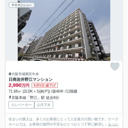
中古マンション
大阪市城東区中央
日商岩井野江マンション
2,990
万円
8月5日 値下げ
71.68㎡ (2LDK＋S(納戸)) /築46年 /11階建
京阪本線「野江」駅 徒歩8分
エレベーター
公共下水
住まいの購入は、多くのお客様にとって人生最大の買い物です。ケーズ
ホームでは、お客様の疑問や不安をひとつひとつ丁寧に解消し...
もっと