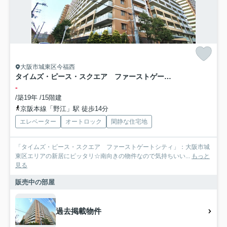
大阪市城東区今福西
タイムズ・ピース・スクエア ファーストゲートシティ
-
/築19年 /15階建
京阪本線「野江」駅 徒歩14分
エレベーター
オートロック
閑静な住宅地
「タイムズ・ピース・スクエア ファーストゲートシティ」：大阪市城
東区エリアの新居にピッタリ☆南向きの物件なので気持ちいい...
もっと
見る
販売中の部屋
過去掲載物件