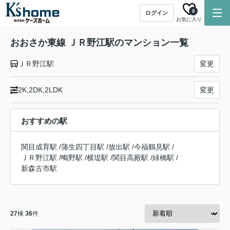
0
ログイン
お気に入り
おおさか東線 ＪＲ野江駅のマンション一覧
ＪＲ野江駅
変更
2K,2DK,2LDK
変更
おすすめの駅
関目成育駅
/
蒲生四丁目駅
/
放出駅
/
今福鶴見駅
/
ＪＲ野江駅
/
鴫野駅
/
横堤駅
/
関目高殿駅
/
緑橋駅
/
新森古市駅
27
棟
36
件