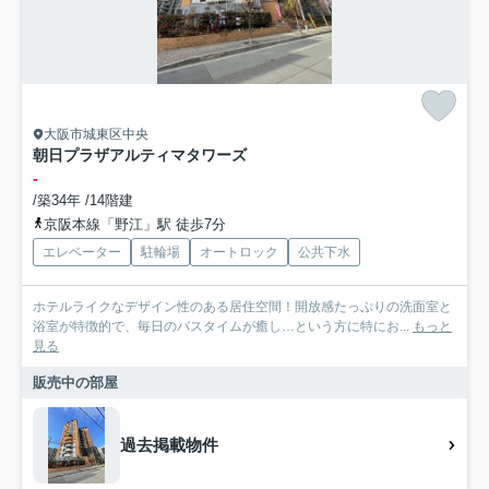
大阪市城東区中央
朝日プラザアルティマタワーズ
-
/築34年 /14階建
京阪本線「野江」駅 徒歩7分
エレベーター
駐輪場
オートロック
公共下水
ホテルライクなデザイン性のある居住空間！開放感たっぷりの洗面室と
浴室が特徴的で、毎日のバスタイムが癒し…という方に特にお...
もっと
見る
販売中の部屋
過去掲載物件