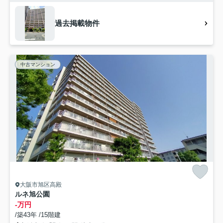
過去掲載物件
中古マンション
大阪市旭区高殿
ルネ旭公園
-万円
/築43年 /15階建