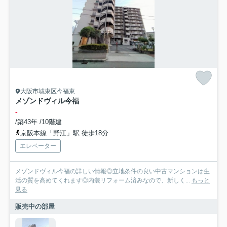
大阪市城東区今福東
メゾンドヴィル今福
-
/築43年 /10階建
京阪本線「野江」駅 徒歩18分
エレベーター
メゾンドヴィル今福の詳しい情報◎立地条件の良い中古マンションは生
活の質を高めてくれます◎内装リフォーム済みなので、新しく...
もっと
見る
販売中の部屋