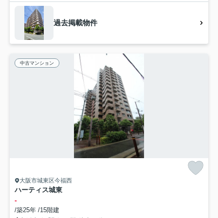
過去掲載物件
中古マンション
大阪市城東区今福西
ハーティス城東
-
/築25年 /15階建