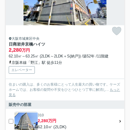
大阪市城東区中央
日商岩井京橋ハイツ
2,280
万円
62.10㎡～63.25㎡ (2LDK～2LDK＋S(納戸)) /築52年 /11階建
京阪本線「野江」駅 徒歩11分
エレベーター
住まいの購入は、多くのお客様にとって人生最大の買い物です。ケーズ
ホームでは、お客様の疑問や不安をひとつひとつ丁寧に解消し...
もっと
見る
販売中の部屋
310
2,280万円
62.10㎡ (2LDK)