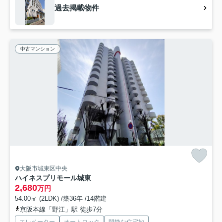
過去掲載物件
中古マンション
大阪市城東区中央
ハイネスプリモール城東
2,680
万円
54.00㎡ (2LDK) /築36年 /14階建
京阪本線「野江」駅 徒歩7分
エレベーター
オートロック
閑静な住宅地