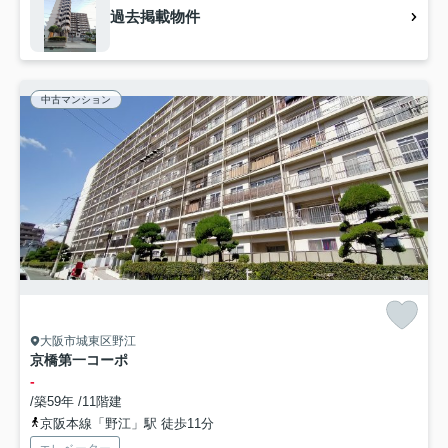
過去掲載物件
中古マンション
大阪市城東区野江
京橋第一コーポ
-
/築59年 /11階建
京阪本線「野江」駅 徒歩11分