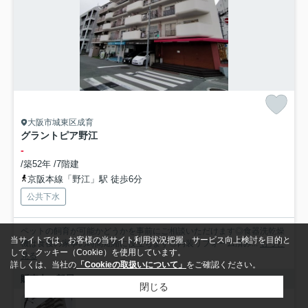
大阪市城東区成育
グラントピア野江
-
/築52年 /7階建
京阪本線「野江」駅 徒歩6分
公共下水
ペットの飼育が可能かどうかを事前にご相談いただけます◎食器洗乾燥
当サイトでは、お客様の当サイト利用状況把握、サービス向上検討を目的と
機は食後の家事の時間短縮に役立ちます◎内装リフォーム済み...
もっと
して、クッキー（Cookie）を使用しています。
見る
詳しくは、当社の
「Cookieの取扱いについて」
をご確認ください。
販売中の部屋
閉じる