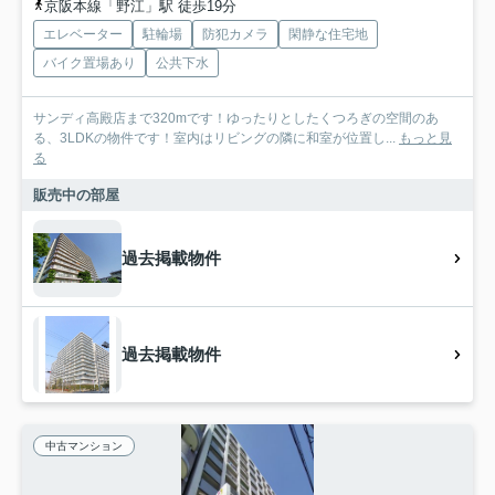
京阪本線「野江」駅 徒歩19分
エレベーター
駐輪場
防犯カメラ
閑静な住宅地
バイク置場あり
公共下水
サンディ高殿店まで320mです！ゆったりとしたくつろぎの空間のあ
る、3LDKの物件です！室内はリビングの隣に和室が位置し...
もっと見
る
販売中の部屋
過去掲載物件
過去掲載物件
中古マンション