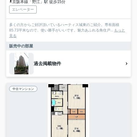
京阪本線「野江」駅 徒歩15分
エレベーター
多くの方からご好評頂いているハーティス城東のご紹介。専有面積
85.73平米なので、使い勝手がいいです。魅力あふれる角住戸...
もっと
見る
販売中の部屋
過去掲載物件
中古マンション