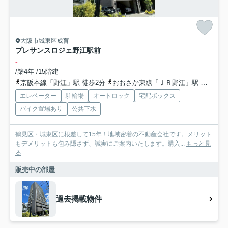
大阪市城東区成育
プレサンスロジェ野江駅前
-
/築4年 /15階建
京阪本線「野江」駅 徒歩2分
おおさか東線「ＪＲ野江」駅 徒歩2分
エレベーター
駐輪場
オートロック
宅配ボックス
バイク置場あり
公共下水
鶴見区・城東区に根差して15年！地域密着の不動産会社です。メリット
もデメリットも包み隠さず、誠実にご案内いたします。購入...
もっと見
る
販売中の部屋
過去掲載物件