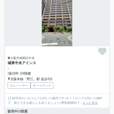
大阪市城東区中央
城東中央アインス
-
/築18年 /24階建
京阪本線「野江」駅 徒歩3分
エレベーター
オートロック
11.96平米のバルコニーが付いた物件です♪オートロックが付いた物件
で、安心できる暮らしを送りましょう♪専有面積60.7...
もっと見る
販売中の部屋