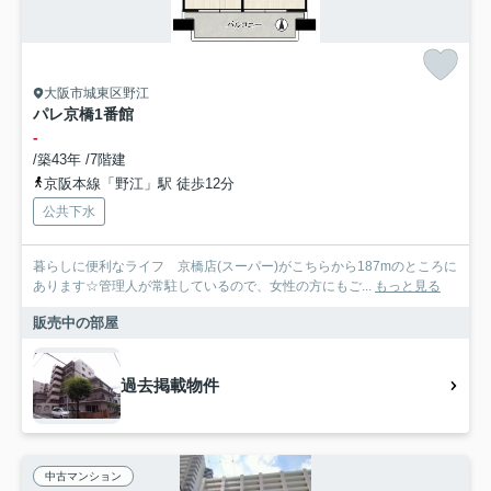
大阪市城東区野江
パレ京橋1番館
-
/築43年 /7階建
京阪本線「野江」駅 徒歩12分
公共下水
暮らしに便利なライフ 京橋店(スーパー)がこちらから187mのところに
あります☆管理人が常駐しているので、女性の方にもご...
もっと見る
販売中の部屋
過去掲載物件
中古マンション