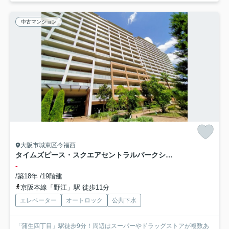
中古マンション
大阪市城東区今福西
タイムズピース・スクエアセントラルパークシティ
-
/築18年 /19階建
京阪本線「野江」駅 徒歩11分
エレベーター
オートロック
公共下水
「蒲生四丁目」駅徒歩9分！周辺はスーパーやドラッグストアが複数あ