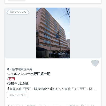
中古マンション
大阪市城東区中央
シャルマンコーポ野江第一期
-万円
/築53年 /11階建
京阪本線「野江」駅 徒歩6分
おおさか東線「ＪＲ野江」駅 徒歩6分
エレベーター