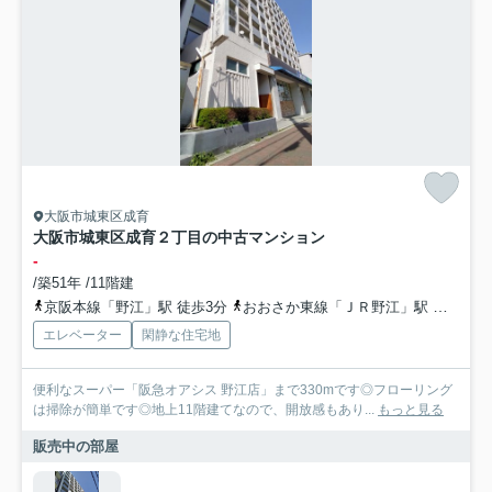
大阪市城東区成育
大阪市城東区成育２丁目の中古マンション
-
/築51年 /11階建
京阪本線「野江」駅 徒歩3分
おおさか東線「ＪＲ野江」駅 徒歩3分
エレベーター
閑静な住宅地
便利なスーパー「阪急オアシス 野江店」まで330mです◎フローリング
は掃除が簡単です◎地上11階建てなので、開放感もあり...
もっと見る
販売中の部屋