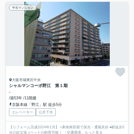
中古マンション
大阪市城東区中央
シャルマンコーポ野江 第１期
-
/築53年 /11階建
京阪本線「野江」駅 徒歩5分
エレベーター
公共下水
【リフォーム完成2024年1月】 ○東南角部屋で採光・通風良好 ●駅徒歩5
分の好立地 ○ペットの飼育可能！ 〈交通環境...
もっと見る