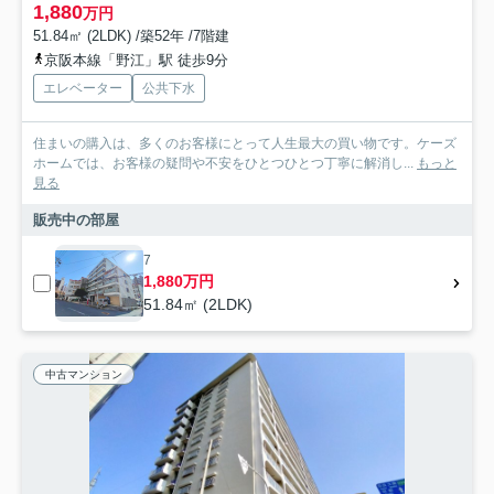
1,880
万円
51.84㎡ (2LDK) /築52年 /7階建
京阪本線「野江」駅 徒歩9分
エレベーター
公共下水
住まいの購入は、多くのお客様にとって人生最大の買い物です。ケーズ
ホームでは、お客様の疑問や不安をひとつひとつ丁寧に解消し...
もっと
見る
販売中の部屋
7
1,880万円
51.84㎡ (2LDK)
中古マンション