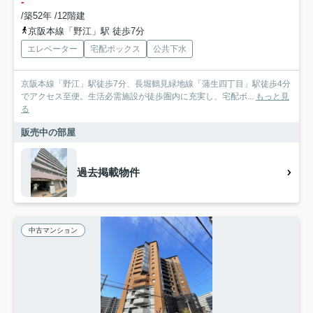
-
/築52年 /12階建
京阪本線「野江」駅 徒歩7分
エレベーター
宅配ボックス
公共下水
京阪本線「野江」駅徒歩7分、長堀鶴見緑地線「蒲生四丁目」駅徒歩4分
でアクセス至便。生活必需施設が徒歩圏内に充実し、宅配ボ...
もっと見
る
販売中の部屋
過去掲載物件
中古マンション