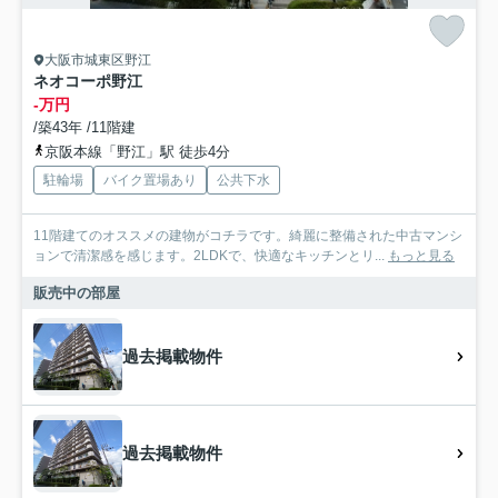
大阪市城東区野江
ネオコーポ野江
-万円
/築43年 /11階建
京阪本線「野江」駅 徒歩4分
駐輪場
バイク置場あり
公共下水
11階建てのオススメの建物がコチラです。綺麗に整備された中古マンシ
ョンで清潔感を感じます。2LDKで、快適なキッチンとリ...
もっと見る
販売中の部屋
過去掲載物件
過去掲載物件