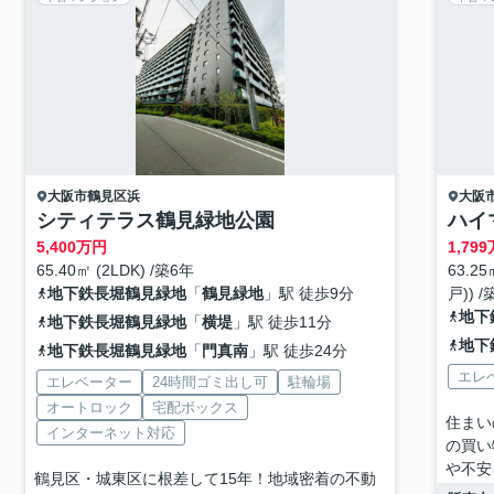
大阪市鶴見区
浜
大阪
シティテラス鶴見緑地公園
ハイ
5,400
万円
1,799
65.40㎡ (2LDK) /築6年
63.2
地下鉄長堀鶴見緑地
「
鶴見緑地
」駅 徒歩9分
戸)) /
地下
地下鉄長堀鶴見緑地
「
横堤
」駅 徒歩11分
地下
地下鉄長堀鶴見緑地
「
門真南
」駅 徒歩24分
エレ
エレベーター
24時間ゴミ出し可
駐輪場
オートロック
宅配ボックス
住まい
インターネット対応
の買い
や不安
鶴見区・城東区に根差して15年！地域密着の不動