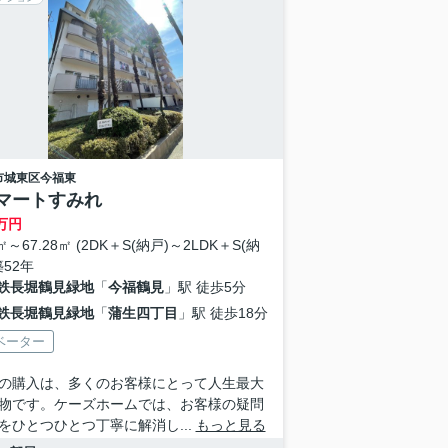
市城東区
今福東
マートすみれ
万円
5㎡～67.28㎡ (2DK＋S(納戸)～2LDK＋S(納
築52年
鉄長堀鶴見緑地
「
今福鶴見
」駅 徒歩5分
鉄長堀鶴見緑地
「
蒲生四丁目
」駅 徒歩18分
ベーター
の購入は、多くのお客様にとって人生最大
物です。ケーズホームでは、お客様の疑問
をひとつひとつ丁寧に解消し...
もっと見る