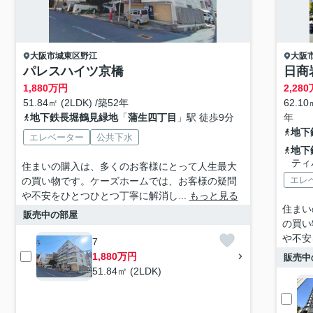
大阪市城東区
野江
大阪
パレスハイツ京橋
日商
1,880
万円
2,280
51.84㎡ (2LDK) /築52年
62.1
地下鉄長堀鶴見緑地
「
蒲生四丁目
」駅 徒歩9分
年
地下
エレベーター
公共下水
地下
ティ
住まいの購入は、多くのお客様にとって人生最大
エレ
の買い物です。ケーズホームでは、お客様の疑問
や不安をひとつひとつ丁寧に解消し...
もっと見る
住まい
販売中の部屋
の買い
や不安
7
1,880万円
販売中
51.84㎡ (2LDK)