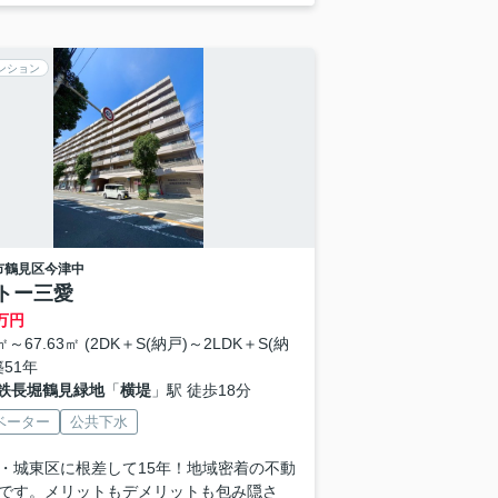
ンション
市鶴見区
今津中
トー三愛
万円
6㎡～67.63㎡ (2DK＋S(納戸)～2LDK＋S(納
築51年
鉄長堀鶴見緑地
「
横堤
」駅 徒歩18分
ベーター
公共下水
・城東区に根差して15年！地域密着の不動
です。メリットもデメリットも包み隠さ