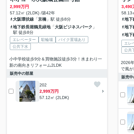
2,999
万円
3,490
57.12㎡ (2LDK) /築42年
58.13
大阪環状線
「
京橋
」駅 徒歩8分
地下
地下鉄長堀鶴見緑地
「
大阪ビジネスパーク
」
地下
駅 徒歩8分
地下
エレベーター
駐輪場
バイク置場あり
エレ
公共下水
公共
小中学校徒歩9分＆買物施設徒歩3分！水まわり一
202
新の南向きリフォーム2LDK
で風が
販売中の部屋
販売中
202
2,999万円
57.12㎡ (2LDK)