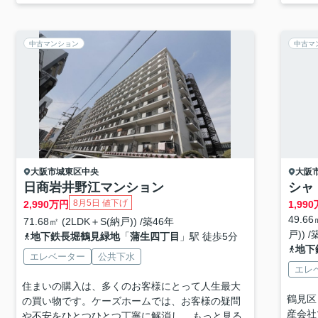
中古マンション
中古マ
大阪市城東区
中央
大阪
日商岩井野江マンション
シャ
8月5日 値下げ
2,990
万円
1,990
49.6
71.68㎡ (2LDK＋S(納戸)) /築46年
戸)) /
地下鉄長堀鶴見緑地
「
蒲生四丁目
」駅 徒歩5分
地下
エレベーター
公共下水
エレ
住まいの購入は、多くのお客様にとって人生最大
鶴見区
の買い物です。ケーズホームでは、お客様の疑問
産会社
や不安をひとつひとつ丁寧に解消し...
もっと見る