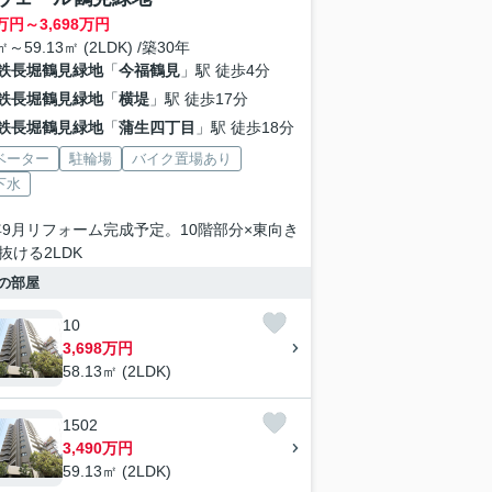
万円～
3,698
万円
㎡～59.13㎡ (2LDK) /築30年
鉄長堀鶴見緑地
「
今福鶴見
」駅 徒歩4分
鉄長堀鶴見緑地
「
横堤
」駅 徒歩17分
鉄長堀鶴見緑地
「
蒲生四丁目
」駅 徒歩18分
ベーター
駐輪場
バイク置場あり
下水
6年9月リフォーム完成予定。10階部分×東向き
抜ける2LDK
の部屋
10
3,698万円
58.13㎡ (2LDK)
1502
3,490万円
59.13㎡ (2LDK)