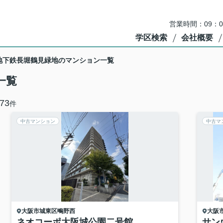
営業時間：09：
学区検索
会社概要
地下鉄長堀鶴見緑地のマンション一覧
一覧
73
件
中古マンション
中古マ
大阪市城東区
鴫野西
大阪
ネオコーポ大阪城公園二号館
サン