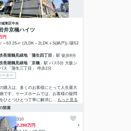
市城東区
中央
岩井京橋ハイツ
万円
0㎡～63.25㎡ (2LDK～2LDK＋S(納戸)) /築52
鉄長堀鶴見緑地
「
蒲生四丁目
」駅 徒歩8分
鉄長堀鶴見緑地
「
京橋
」駅 バス5分 大阪シ
バス「蒲生三丁目」 停歩2分
ベーター
の購入は、多くのお客様にとって人生最大
物です。ケーズホームでは、お客様の疑問
をひとつひとつ丁寧に解消し...
もっと見る
の部屋
310
2,280万円