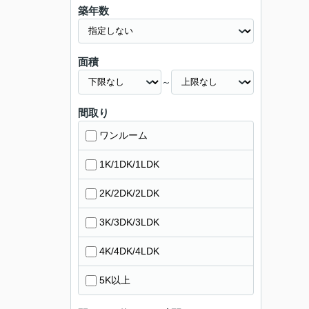
築年数
面積
～
間取り
ワンルーム
1K/1DK/1LDK
2K/2DK/2LDK
3K/3DK/3LDK
4K/4DK/4LDK
5K以上