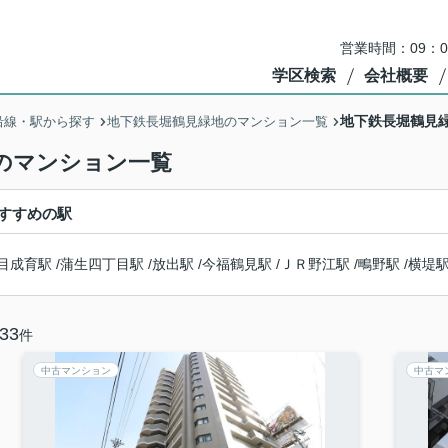
営業時間：09：
学区検索
会社概要
地下鉄長堀鶴見
沿線・駅から探す
地下鉄長堀鶴見緑地のマンション一覧
のマンション一覧
すすめの駅
目成育駅
/
蒲生四丁目駅
/
放出駅
/
今福鶴見駅
/
ＪＲ野江駅
/
鴫野駅
/
横堤
33
件
中古マンション
中古マ