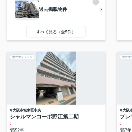
過去掲載物件
すべて見る（全5件）
中古マンション
中古マ
大阪市城東区
中央
大阪
シャルマンコーポ野江第二期
プレ
-
-
/築52年
/築7年