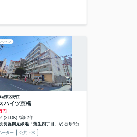
ンション
市城東区
野江
スハイツ京橋
万円
㎡ (2LDK) /築52年
鉄長堀鶴見緑地
「
蒲生四丁目
」駅 徒歩9分
ベーター
公共下水