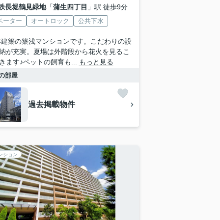
鉄長堀鶴見緑地
「
蒲生四丁目
」駅 徒歩9分
ベーター
オートロック
公共下水
9年建築の築浅マンションです。こだわりの設
納が充実。夏場は外階段から花火を見るこ
きます♪ペットの飼育も...
もっと見る
の部屋
過去掲載物件
ンション