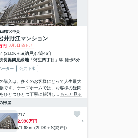
市城東区
中央
岩井野江マンション
8月5日 値下げ
万円
㎡ (2LDK＋S(納戸)) /築46年
鉄長堀鶴見緑地
「
蒲生四丁目
」駅 徒歩5分
ベーター
公共下水
の購入は、多くのお客様にとって人生最大
物です。ケーズホームでは、お客様の疑問
をひとつひとつ丁寧に解消し...
もっと見る
の部屋
217
2,990万円
71.68㎡ (2LDK＋S(納戸))