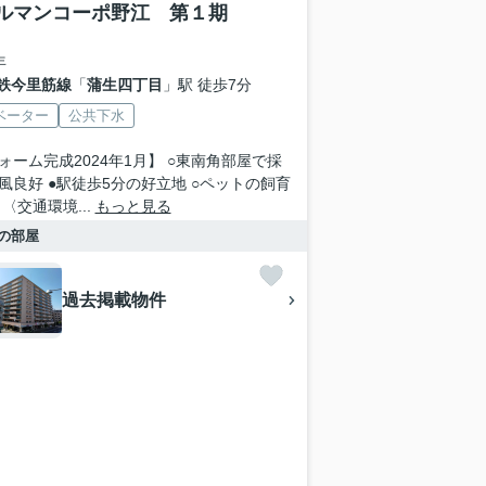
ルマンコーポ野江 第１期
年
鉄今里筋線
「
蒲生四丁目
」駅 徒歩7分
ベーター
公共下水
ォーム完成2024年1月】 ○東南角部屋で採
風良好 ●駅徒歩5分の好立地 ○ペットの飼育
〈交通環境...
もっと見る
の部屋
過去掲載物件