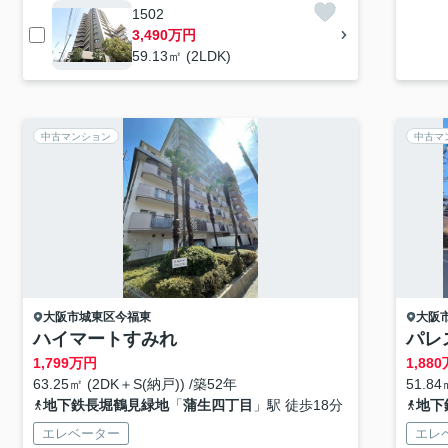
1502
3,490万円
59.13㎡ (2LDK)
中古マンション
中古マ
大阪市城東区
今福東
大阪
ハイマートすみれ
パレ
1,799
万円
1,880
63.25㎡ (2DK＋S(納戸)) /築52年
51.84
地下鉄長堀鶴見緑地
「
蒲生四丁目
」駅 徒歩18分
地下
エレベーター
エレ