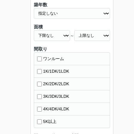
築年数
面積
～
間取り
ワンルーム
1K/1DK/1LDK
2K/2DK/2LDK
3K/3DK/3LDK
4K/4DK/4LDK
5K以上