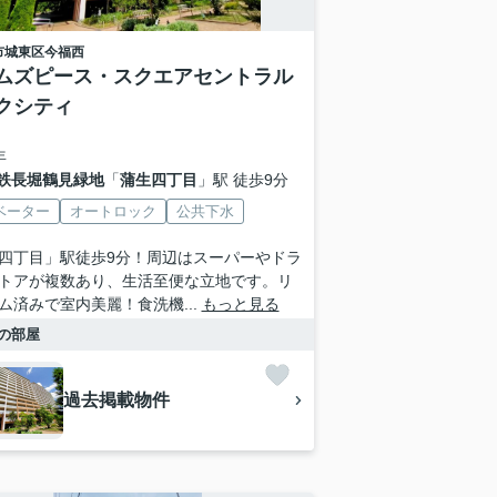
市城東区
今福西
ムズピース・スクエアセントラル
クシティ
年
鉄長堀鶴見緑地
「
蒲生四丁目
」駅 徒歩9分
ベーター
オートロック
公共下水
四丁目」駅徒歩9分！周辺はスーパーやドラ
トアが複数あり、生活至便な立地です。リ
ム済みで室内美麗！食洗機...
もっと見る
の部屋
過去掲載物件