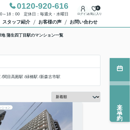
0120-920-616
0
00～18：00 定休日：毎週火・水曜日
ログイン
お気に入り
スタッフ紹介
お客様の声
お問い合わせ
緑地 蒲生四丁目駅のマンション一覧
駅
/
関目高殿駅
/
緑橋駅
/
新森古市駅
来店予約
ンション