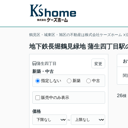
鶴見区・城東区・旭区の不動産は株式会社ケーズホーム
地下鉄長堀鶴見緑地 蒲生四丁目駅
お
蒲生四丁目
変更
新築・中古
関
指定しない
新築
中古
26
棟
販売中のみ表示
価格
～