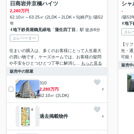
日商岩井京橋ハイツ
シャ
2,280
万円
-
62.10㎡～63.25㎡ (2LDK～2LDK＋S(納戸)) /築52
/築53
年
地下
地下鉄長堀鶴見緑地
「
蒲生四丁目
」駅 徒歩8分
エレ
エレベーター
【リフ
住まいの購入は、多くのお客様にとって人生最大
光・通
の買い物です。ケーズホームでは、お客様の疑問
可能！ 
や不安をひとつひとつ丁寧に解消し...
もっと見る
販売中
販売中の部屋
310
2,280万円
62.10㎡ (2LDK)
過去掲載物件