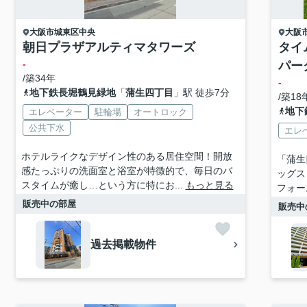
大阪市城東区
中央
大阪
朝日プラザアルティマタワーズ
タイ
-
パー
/築34年
-
地下鉄長堀鶴見緑地
「
蒲生四丁目
」駅 徒歩7分
/築18
地下
エレベーター
駐輪場
オートロック
公共下水
エレ
ホテルライクなデザイン性のある居住空間！開放
「蒲生
感たっぷりの洗面室と浴室が特徴的で、毎日のバ
ッグス
スタイムが癒し…という方に特にお...
もっと見る
フォー
販売中の部屋
販売中
過去掲載物件