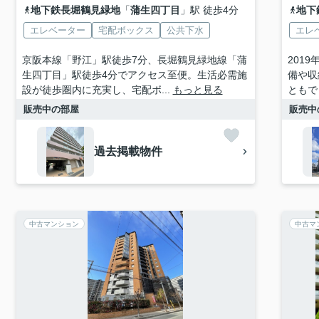
地下鉄長堀鶴見緑地
「
蒲生四丁目
」駅 徒歩4分
地下
エレベーター
宅配ボックス
公共下水
エレ
京阪本線「野江」駅徒歩7分、長堀鶴見緑地線「蒲
201
生四丁目」駅徒歩4分でアクセス至便。生活必需施
備や収
設が徒歩圏内に充実し、宅配ボ...
もっと見る
ともで
販売中の部屋
販売中
過去掲載物件
中古マンション
中古マ