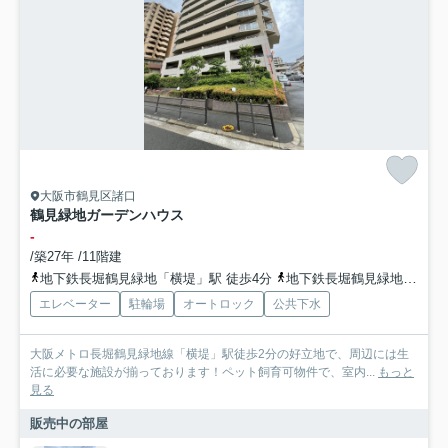
大阪市鶴見区諸口
鶴見緑地ガーデンハウス
-
/築27年 /11階建
地下鉄長堀鶴見緑地「横堤」駅 徒歩4分
地下鉄長堀鶴見緑地「鶴見緑地」駅 徒歩14分
エレベーター
駐輪場
オートロック
公共下水
大阪メトロ長堀鶴見緑地線「横堤」駅徒歩2分の好立地で、周辺には生
活に必要な施設が揃っております！ペット飼育可物件で、室内...
もっと
見る
販売中の部屋