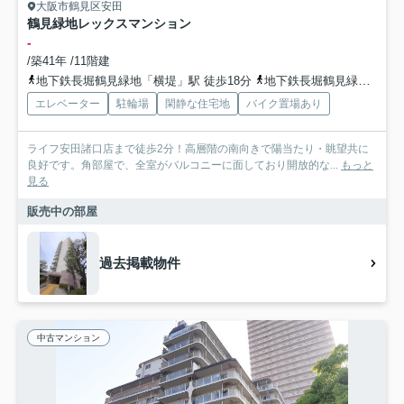
大阪市鶴見区安田
鶴見緑地レックスマンション
-
/築41年 /11階建
地下鉄長堀鶴見緑地「横堤」駅 徒歩18分
地下鉄長堀鶴見緑地「鶴見緑地」駅 徒歩18分
エレベーター
駐輪場
閑静な住宅地
バイク置場あり
ライフ安田諸口店まで徒歩2分！高層階の南向きで陽当たり・眺望共に
良好です。角部屋で、全室がバルコニーに面しており開放的な...
もっと
見る
販売中の部屋
過去掲載物件
中古マンション