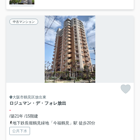
中古マンション
大阪市鶴見区放出東
ロジュマン・デ・フォレ放出
-
/築21年 /15階建
地下鉄長堀鶴見緑地「今福鶴見」駅 徒歩20分
公共下水