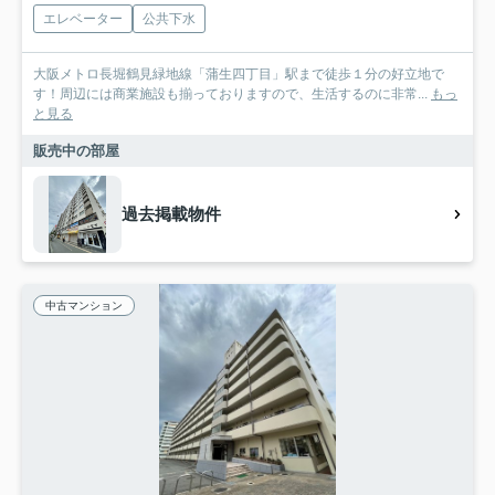
エレベーター
公共下水
大阪メトロ長堀鶴見緑地線「蒲生四丁目」駅まで徒歩１分の好立地で
す！周辺には商業施設も揃っておりますので、生活するのに非常...
もっ
と見る
販売中の部屋
過去掲載物件
中古マンション