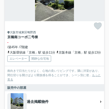
大阪市城東区鴫野西
京橋南コーポ二号棟
-
/築45年 /7階建
大阪環状線「京橋」駅 徒歩11分
京阪本線「京橋」駅 徒歩13分
エレベーター
閑静な住宅地
南向きで日当たりがよく、心地の良いリビングです。隣に洋室があり、
間仕切りを開けばより開放感を得ることができ、シーン別に使...
もっと
見る
販売中の部屋
過去掲載物件