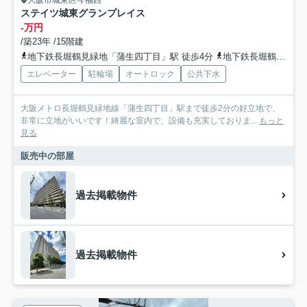
大阪市城東区今福西
ステイツ城東グランプレイス
-万円
/築23年 /15階建
地下鉄長堀鶴見緑地「蒲生四丁目」駅 徒歩4分
地下鉄長堀鶴見緑地「今福鶴見」駅 徒歩15分
エレベーター
駐輪場
オートロック
公共下水
大阪メトロ長堀鶴見緑地線「蒲生四丁目」駅まで徒歩2分の好立地で、
非常に立地がいいです！綺麗な室内で、設備も充実しておりま...
もっと
見る
販売中の部屋
過去掲載物件
過去掲載物件