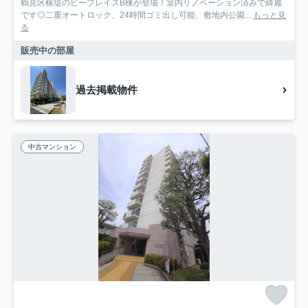
鶴見区横堤のビープレイスB棟が登場！室内リノベーション済みで綺麗
です◎二重オートロック、24時間ゴミ出し可能、敷地内公園...
もっと見
る
販売中の部屋
過去掲載物件
中古マンション