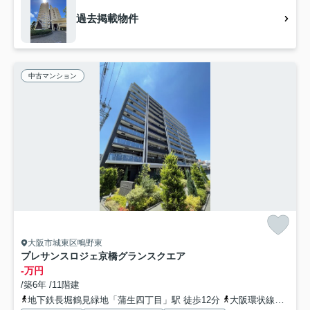
過去掲載物件
中古マンション
大阪市城東区鴫野東
プレサンスロジェ京橋グランスクエア
-万円
/築6年 /11階建
地下鉄長堀鶴見緑地「蒲生四丁目」駅 徒歩12分
大阪環状線「京橋」駅 徒歩17分