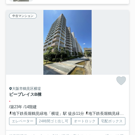
中古マンション
大阪市鶴見区横堤
ビープレイスB棟
-
/築23年 /14階建
地下鉄長堀鶴見緑地「横堤」駅 徒歩11分
地下鉄長堀鶴見緑地「今福鶴見」駅 徒歩21分
エレベーター
24時間ゴミ出し可
オートロック
宅配ボックス