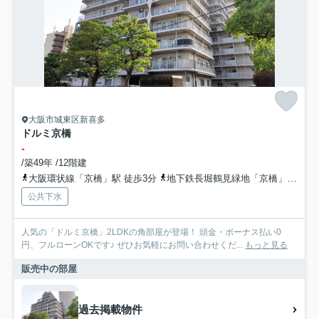
大阪市城東区新喜多
ドルミ京橋
-
/築49年 /12階建
大阪環状線「京橋」駅 徒歩3分
地下鉄長堀鶴見緑地「京橋」駅 徒歩7分
公共下水
人気の「ドルミ京橋」2LDKの角部屋が登場！ 頭金・ボーナス払い0
円、フルローンOKです♪ ぜひお気軽にお問い合わせくだ...
もっと見る
販売中の部屋
過去掲載物件