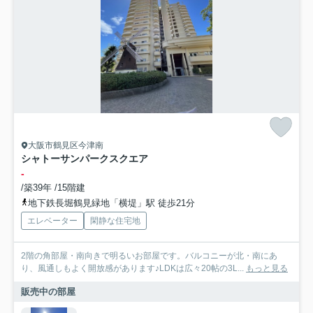
大阪市鶴見区今津南
シャトーサンパークスクエア
-
/築39年 /15階建
地下鉄長堀鶴見緑地「横堤」駅 徒歩21分
エレベーター
閑静な住宅地
2階の角部屋・南向きで明るいお部屋です。バルコニーが北・南にあ
り、風通しもよく開放感があります♪LDKは広々20帖の3L...
もっと見る
販売中の部屋