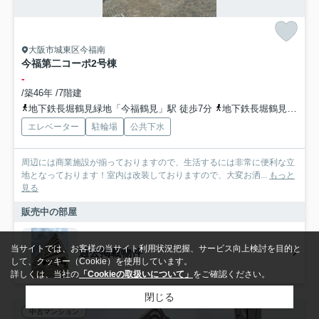
大阪市城東区今福南
今福第二コーポ2号棟
-
/築46年 /7階建
地下鉄長堀鶴見緑地「今福鶴見」駅 徒歩7分
地下鉄長堀鶴見緑地「蒲生四丁目」駅 徒歩17分
エレベーター
駐輪場
公共下水
周辺には商業施設が揃っておりますので、生活するには非常に便利な立
地となっております！室内は改装しておりますので、大変お洒...
もっと
見る
販売中の部屋
当サイトでは、お客様の当サイト利用状況把握、サービス向上検討を目的と
過去掲載物件
して、クッキー（Cookie）を使用しています。
詳しくは、当社の
「Cookieの取扱いについて」
をご確認ください。
閉じる
中古マンション