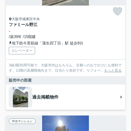
大阪市城東区中央
ファミール野江
-
/築39年 /15階建
地下鉄今里筋線「蒲生四丁目」駅 徒歩8分
エレベーター
3線3駅利用可能で、大阪市内はもちろん、京都へのおでかけにも便利で
す。13階の高層階南向きで、日当たり良好です。リフォー...
もっと見る
販売中の部屋
過去掲載物件
中古マンション