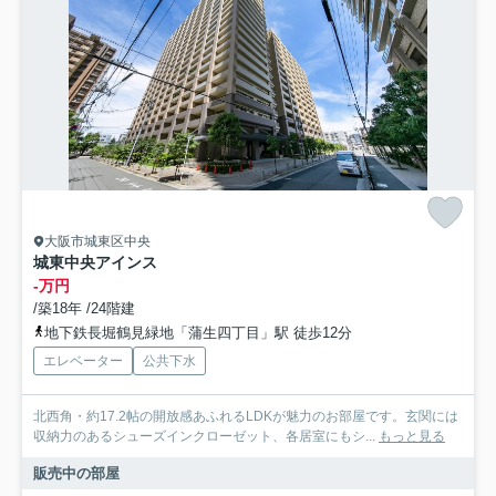
大阪市城東区中央
城東中央アインス
-万円
/築18年 /24階建
地下鉄長堀鶴見緑地「蒲生四丁目」駅 徒歩12分
エレベーター
公共下水
北西角・約17.2帖の開放感あふれるLDKが魅力のお部屋です。玄関には
収納力のあるシューズインクローゼット、各居室にもシ...
もっと見る
販売中の部屋