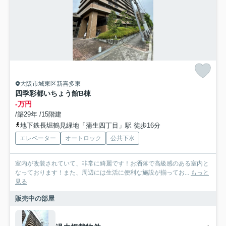
大阪市城東区新喜多東
四季彩都いちょう館B棟
-万円
/築29年 /15階建
地下鉄長堀鶴見緑地「蒲生四丁目」駅 徒歩16分
エレベーター
オートロック
公共下水
室内が改装されていて、非常に綺麗です！お洒落で高級感のある室内と
なっております！また、周辺には生活に便利な施設が揃ってお...
もっと
見る
販売中の部屋