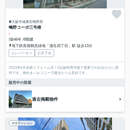
大阪市城東区鴫野西
鴫野コーポ三号棟
-
/築46年 /8階建
地下鉄長堀鶴見緑地「蒲生四丁目」駅 徒歩13分
エレベーター
公共下水
2023年6月全面リフォーム済！3沿線利用可能で電車でのお出かけに便
利です。南向きバルコニーで陽当たりも良好です。
販売中の部屋
過去掲載物件
中古マンション