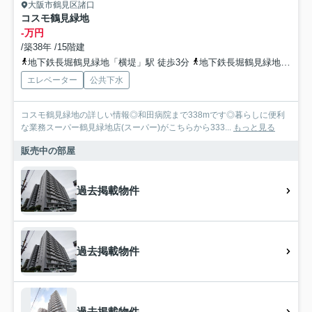
大阪市鶴見区諸口
コスモ鶴見緑地
-万円
/築38年 /15階建
地下鉄長堀鶴見緑地「横堤」駅 徒歩3分
地下鉄長堀鶴見緑地「鶴見緑地」駅 徒歩15分
エレベーター
公共下水
コスモ鶴見緑地の詳しい情報◎和田病院まで338mです◎暮らしに便利
な業務スーパー鶴見緑地店(スーパー)がこちらから333...
もっと見る
販売中の部屋
過去掲載物件
過去掲載物件
過去掲載物件