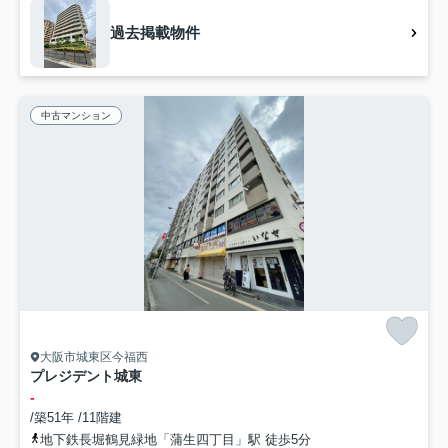
過去掲載物件
中古マンション
大阪市城東区今福西
プレジデント城東
-
/築51年 /11階建
地下鉄長堀鶴見緑地「蒲生四丁目」駅 徒歩5分