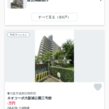
すべて見る（全6戸）
中古マンション
大阪市城東区鴫野西
ネオコーポ大阪城公園三号館
-万円
/築42年 /14階建