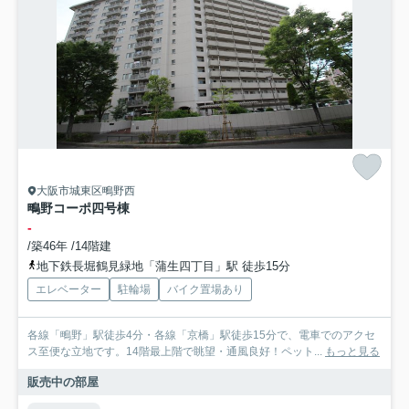
大阪市城東区鴫野西
鴫野コーポ四号棟
-
/築46年 /14階建
地下鉄長堀鶴見緑地「蒲生四丁目」駅 徒歩15分
エレベーター
駐輪場
バイク置場あり
各線「鴫野」駅徒歩4分・各線「京橋」駅徒歩15分で、電車でのアクセ
ス至便な立地です。14階最上階で眺望・通風良好！ペット...
もっと見る
販売中の部屋