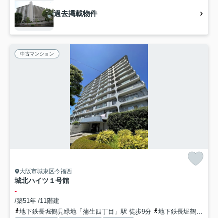
過去掲載物件
中古マンション
大阪市城東区今福西
城北ハイツ１号館
-
/築51年 /11階建
地下鉄長堀鶴見緑地「蒲生四丁目」駅 徒歩9分
地下鉄長堀鶴見緑地「今福鶴見」駅 徒歩11分