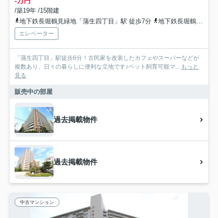
-万円
/築19年 /15階建
地下鉄長堀鶴見緑地「蒲生四丁目」駅 徒歩7分
地下鉄長堀鶴見緑地「今福鶴見」駅 徒歩13分
エレベーター
「蒲生四丁目」駅徒歩6分！古民家を改装したカフェやスーパーなどが
複数あり、日々の暮らしに便利な立地です♪ペット飼育可能マ...
もっと
見る
販売中の部屋
過去掲載物件
過去掲載物件
中古マンション