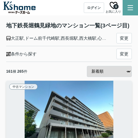
0
ログイン
お気に入り
地下鉄長堀鶴見緑地のマンション一覧(3ページ目)
大正駅,ドーム前千代崎駅,西長堀駅,西大橋駅,心斎橋駅,長堀橋駅,松屋町駅,谷町六丁目駅,玉造駅,森ノ宮駅,大阪ビジネスパーク駅,京橋駅,蒲生四丁目駅,今福鶴見駅,横堤駅,鶴見緑地駅,門真南駅
変更
条件から探す
変更
161
棟
265
件
中古マンション