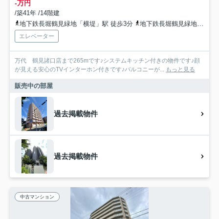
-万円
/築41年 /14階建
地下鉄長堀鶴見緑地「横堤」駅 徒歩3分
地下鉄長堀鶴見緑地「鶴見緑地」駅 徒歩11分
エレベーター
万代 鶴見諸口店まで265mです♪システムキッチン付きの物件です♪顔
が見える安心のTVインターホン付きです♪バルコニーが...
もっと見る
販売中の部屋
過去掲載物件
過去掲載物件
中古マンション