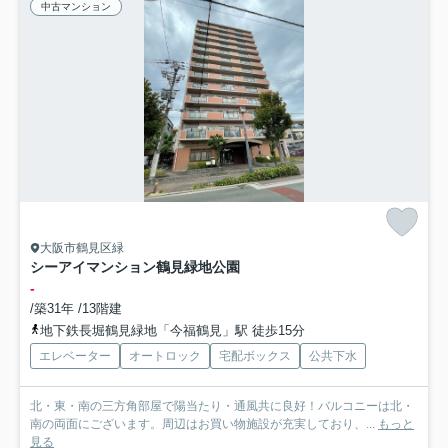
中古マンション
大阪市鶴見区緑
シーアイマンション鶴見緑地公園
-
/築31年 /13階建
地下鉄長堀鶴見緑地「今福鶴見」駅 徒歩15分
エレベーター
オートロック
宅配ボックス
公共下水
北・東・南の三方角部屋で陽当たり・通風共に良好！バルコニーは北・
南の両面にございます。周辺はお買い物施設が充実しており、...
もっと
見る